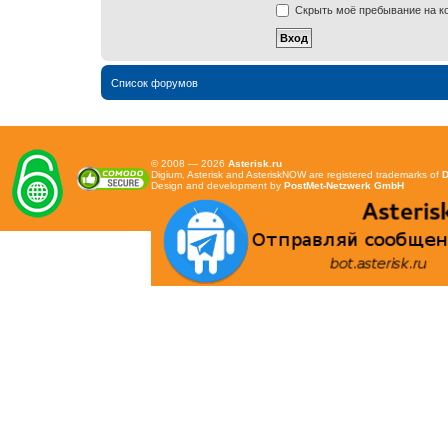
Скрыть моё пребывание на ко
Список форумов
© 2008 — 2026
Asterisk.ru
Digium, Asterisk and AsteriskNOW are registered trademarks of
D
Design and development by
PostMet-Netzwerk GmbH