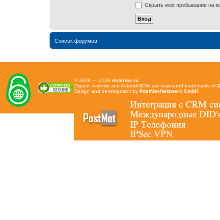
Скрыть моё пребывание на ко
Список форумов
© 2008 — 2026
Asterisk.ru
Digium, Asterisk and AsteriskNOW are registered trademarks of
D
Design and development by
PostMet-Netzwerk GmbH