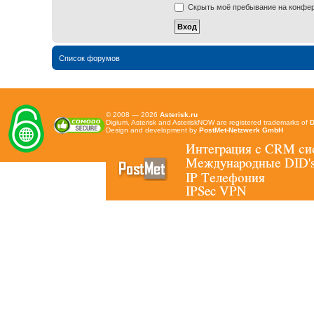
Скрыть моё пребывание на конфере
Список форумов
© 2008 — 2026
Asterisk.ru
Digium, Asterisk and AsteriskNOW are registered trademarks of
D
Design and development by
PostMet-Netzwerk GmbH