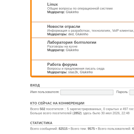
Linux
Общие вопросы по операционной системе
Модератор:
Glukinho
Новости отрасли
Информация о разработках, технологиях, VoIP клиентах
Модераторы:
ded
,
Glukinho
Лаборатория болтологии
Разговоры на кухне
Модератор:
Glukinho
Работа форума
Вопросы и предложения писать сюда
Модераторы:
stas2k
,
Glukinho
ВХОД
Имя пользователя:
Пароль:
КТО СЕЙЧАС НА КОНФЕРЕНЦИИ
Всего
502
посетителя :: 5 зарегистрированных, 0 скрытых и 497 го
Больше всего посетителей (
2852
) здесь было 30 июл 2026, 22:48
СТАТИСТИКА
Всего сообщений:
82515
• Всего тем:
9575
• Всего пользователей:
4