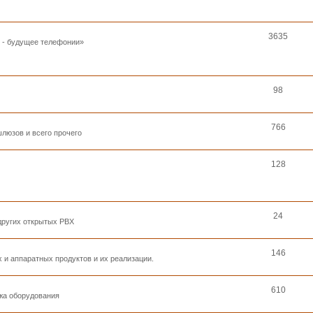
3635
к - будущее телефонии»
98
766
люзов и всего прочего
128
24
 других открытых PBX
146
 и аппаратных продуктов и их реализации.
610
ажа оборудования