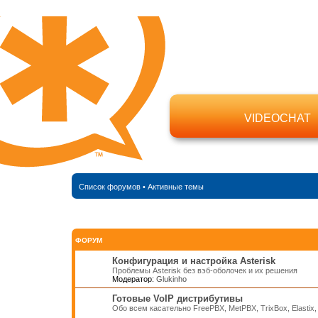
VIDEOCHAT
Список форумов
•
Активные темы
ФОРУМ
Конфигурация и настройка Asterisk
Проблемы Asterisk без вэб-оболочек и их решения
Модератор:
Glukinho
Готовые VoIP дистрибутивы
Обо всем касательно FreePBX, MetPBX, TrixBox, Elastix