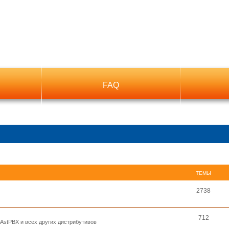
FAQ
ТЕМЫ
2738
712
, AstPBX и всех других дистрибутивов