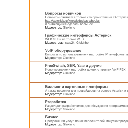
Вопросы новичков
Новичком считается только что прочитавший «Астерис
http://asterisk.ru/knowledgebase/books
и пытающийся сделать большее
Модератор:
Glukinho
Графические интерфейсы Астериск
WEB GUI и не только WEB
Модераторы:
stas2k
,
Glukinho
VoIP оборудование
Вопросы по использованию и настройке IP телефонов, ш
Модератор:
Glukinho
FreeSwitch, SER, Yate и другие
Использование и настройка других открытых VoIP PBX
Модератор:
Glukinho
Биллинг и карточные платформы
А также решения для провайдеров на основе Asterisk и
Модератор:
Glukinho
Разработка
Раздел для разработчиков для обсуждения программных
Модератор:
Glukinho
Бизнес
Предложения услуг, поиск исполнителей, покупка/прод
Модератор:
Glukinho