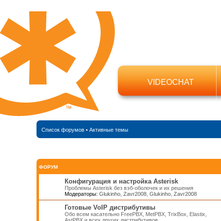
VIDEOCHAT
Список форумов
•
Активные темы
ФОРУМ
Конфигурация и настройка Asterisk
Проблемы Asterisk без вэб-оболочек и их решения
Модераторы:
Glukinho
,
Zavr2008
,
Glukinho
,
Zavr2008
Готовые VoIP дистрибутивы
Обо всем касательно FreePBX, MetPBX, TrixBox, Elastix,
AstPBX и всех других дистрибутивов