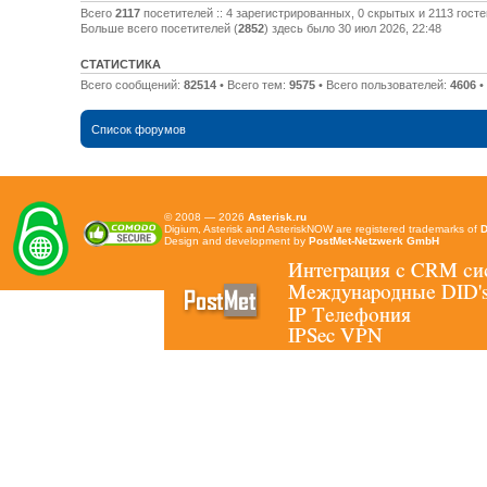
Всего
2117
посетителей :: 4 зарегистрированных, 0 скрытых и 2113 гост
Больше всего посетителей (
2852
) здесь было 30 июл 2026, 22:48
СТАТИСТИКА
Всего сообщений:
82514
• Всего тем:
9575
• Всего пользователей:
4606
•
Список форумов
© 2008 — 2026
Asterisk.ru
Digium, Asterisk and AsteriskNOW are registered trademarks of
D
Design and development by
PostMet-Netzwerk GmbH