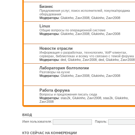
Бизнес
Предложения услуг, поиск исполнителей, покупка/продажа
оборудования
Модераторы:
Glukinho
,
Zavr2008
,
Glukinho
,
Zavr2008
Linux
Общие вопросы по операционной системе
Модераторы:
Glukinho
,
Zavr2008
,
Glukinho
,
Zavr2008
Новости отрасли
Информация о разработках, технологиях, VoIP клиентах,
серверах, библиотеках и всему что связано с темой форума
Модераторы:
ded
,
Glukinho
,
Zavr2008
,
ded
,
Glukinho
,
Zavr2008
Лаборатория болтологии
Разговоры на кухне
Модераторы:
Glukinho
,
Zavr2008
,
Glukinho
,
Zavr2008
Работа форума
Вопросы и предложения писать сюда
Модераторы:
stas2k
,
Glukinho
,
Zavr2008
,
stas2k
,
Glukinho
,
Zavr2008
ВХОД
Имя пользователя:
Пароль:
КТО СЕЙЧАС НА КОНФЕРЕНЦИИ