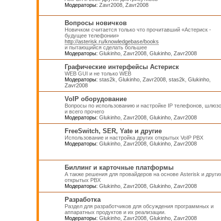
Модераторы:
Zavr2008
,
Zavr2008
Вопросы новичков
Новичком считается только что прочитавший «Астериск -
будущее телефонии»
http://asterisk.ru/knowledgebase/books
и пытающийся сделать большее
Модераторы:
Glukinho
,
Zavr2008
,
Glukinho
,
Zavr2008
Графические интерфейсы Астериск
WEB GUI и не только WEB
Модераторы:
stas2k
,
Glukinho
,
Zavr2008
,
stas2k
,
Glukinho
,
Zavr2008
VoIP оборудование
Вопросы по использованию и настройке IP телефонов, шлюз
и всего прочего
Модераторы:
Glukinho
,
Zavr2008
,
Glukinho
,
Zavr2008
FreeSwitch, SER, Yate и другие
Использование и настройка других открытых VoIP PBX
Модераторы:
Glukinho
,
Zavr2008
,
Glukinho
,
Zavr2008
Биллинг и карточные платформы
А также решения для провайдеров на основе Asterisk и други
открытых PBX
Модераторы:
Glukinho
,
Zavr2008
,
Glukinho
,
Zavr2008
Разработка
Раздел для разработчиков для обсуждения программных и
аппаратных продуктов и их реализации.
Модераторы:
Glukinho
,
Zavr2008
,
Glukinho
,
Zavr2008