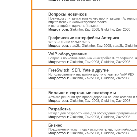
Вопросы новичков
Новичком считается только что прочитавший «Астерис
http://asterisk.ru/knowledgebase/books
и пытающийся сделать большее
Модераторы:
Glukinho
,
Zavr2008
,
Glukinho
,
Zavr2008
Графические интерфейсы Астериск
WEB GUI и не только WEB
Модераторы:
stas2k
,
Glukinho
,
Zavr2008
,
stas2k
,
Glukinh
VoIP оборудование
Вопросы по использованию и настройке IP телефонов, ш
Модераторы:
Glukinho
,
Zavr2008
,
Glukinho
,
Zavr2008
FreeSwitch, SER, Yate и другие
Использование и настройка других открытых VoIP PBX
Модераторы:
Glukinho
,
Zavr2008
,
Glukinho
,
Zavr2008
Биллинг и карточные платформы
А также решения для провайдеров на основе Asterisk и
Модераторы:
Glukinho
,
Zavr2008
,
Glukinho
,
Zavr2008
Разработка
Раздел для разработчиков для обсуждения программных
Модераторы:
Glukinho
,
Zavr2008
,
Glukinho
,
Zavr2008
Бизнес
Предложения услуг, поиск исполнителей, покупка/прод
Модераторы:
Glukinho
,
Zavr2008
,
Glukinho
,
Zavr2008