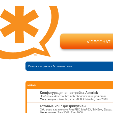
VIDEOCHAT
Список форумов
•
Активные темы
ФОРУМ
Конфигурация и настройка Asterisk
Проблемы Asterisk без вэб-оболочек и их решения
Модераторы:
Glukinho
,
Zavr2008
,
Glukinho
,
Zavr2008
Готовые VoIP дистрибутивы
Обо всем касательно FreePBX, MetPBX, TrixBox, Elastix
Модераторы:
Zavr2008
,
Zavr2008