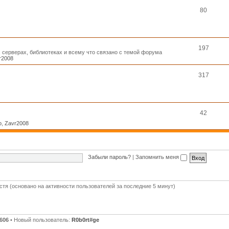
80
197
, серверах, библиотеках и всему что связано с темой форума
r2008
317
42
o
,
Zavr2008
Забыли пароль?
|
Запомнить меня
остя (основано на активности пользователей за последние 5 минут)
606
• Новый пользователь:
R0b0rt#ge