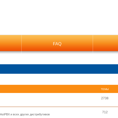
FAQ
ТЕМЫ
2738
712
, AstPBX и всех других дистрибутивов