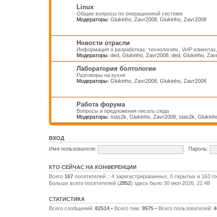
Linux
Общие вопросы по операционной системе
Модераторы:
Glukinho
,
Zavr2008
,
Glukinho
,
Zavr2008
Новости отрасли
Информация о разработках, технологиях, VoIP клиентах
Модераторы:
ded
,
Glukinho
,
Zavr2008
,
ded
,
Glukinho
,
Zav
Лаборатория болтологии
Разговоры на кухне
Модераторы:
Glukinho
,
Zavr2008
,
Glukinho
,
Zavr2008
Работа форума
Вопросы и предложения писать сюда
Модераторы:
stas2k
,
Glukinho
,
Zavr2008
,
stas2k
,
Glukinh
ВХОД
Имя пользователя:
Пароль:
КТО СЕЙЧАС НА КОНФЕРЕНЦИИ
Всего
167
посетителей :: 4 зарегистрированных, 0 скрытых и 163 г
Больше всего посетителей (
2852
) здесь было 30 июл 2026, 22:48
СТАТИСТИКА
Всего сообщений:
82514
• Всего тем:
9575
• Всего пользователей:
4