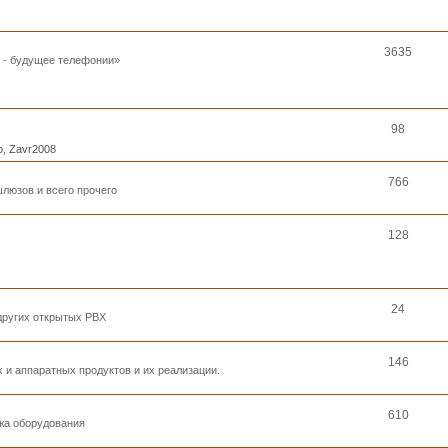
3635
к - будущее телефонии»
98
o
,
Zavr2008
766
люзов и всего прочего
128
24
 других открытых PBX
146
 и аппаратных продуктов и их реализации.
610
ажа оборудования