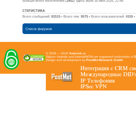
Больше всего посетителей (
2852
) здесь было 30 июл 2026, 22:48
СТАТИСТИКА
Всего сообщений:
82515
• Всего тем:
9575
• Всего пользователей:
4155
•
Список форумов
© 2008 — 2026
Asterisk.ru
Digium, Asterisk and AsteriskNOW are registered trademarks of
D
Design and development by
PostMet-Netzwerk GmbH