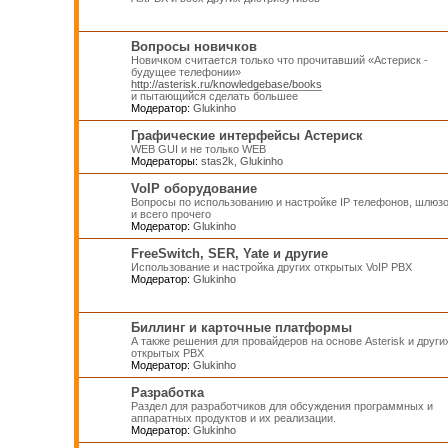
Вопросы новичков
Новичком считается только что прочитавший «Астериск -
будущее телефонии»
http://asterisk.ru/knowledgebase/books
и пытающийся сделать большее
Модератор:
Glukinho
Графические интерфейсы Астериск
WEB GUI и не только WEB
Модераторы:
stas2k
,
Glukinho
VoIP оборудование
Вопросы по использованию и настройке IP телефонов, шлюз
и всего прочего
Модератор:
Glukinho
FreeSwitch, SER, Yate и другие
Использование и настройка других открытых VoIP PBX
Модератор:
Glukinho
Биллинг и карточные платформы
А также решения для провайдеров на основе Asterisk и други
открытых PBX
Модератор:
Glukinho
Разработка
Раздел для разработчиков для обсуждения программных и
аппаратных продуктов и их реализации.
Модератор:
Glukinho