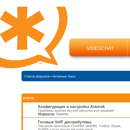
VIDEOCHAT
Список форумов
•
Активные темы
ФОРУМ
Конфигурация и настройка Asterisk
Проблемы Asterisk без вэб-оболочек и их решения
Модератор:
Glukinho
Готовые VoIP дистрибутивы
Обо всем касательно FreePBX, MetPBX, TrixBox, Elastix,
AstPBX и всех других дистрибутивов