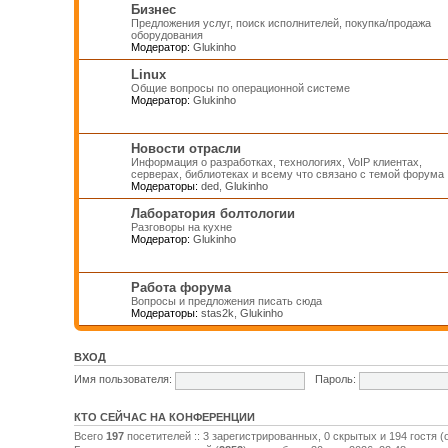
Бизнес
Предложения услуг, поиск исполнителей, покупка/продажа
оборудования
Модератор:
Glukinho
Linux
Общие вопросы по операционной системе
Модератор:
Glukinho
Новости отрасли
Информация о разработках, технологиях, VoIP клиентах,
серверах, библиотеках и всему что связано с темой форума
Модераторы:
ded
,
Glukinho
Лаборатория болтологии
Разговоры на кухне
Модератор:
Glukinho
Работа форума
Вопросы и предложения писать сюда
Модераторы:
stas2k
,
Glukinho
ВХОД
Имя пользователя:
Пароль:
КТО СЕЙЧАС НА КОНФЕРЕНЦИИ
Всего
197
посетителей :: 3 зарегистрированных, 0 скрытых и 194 гостя 