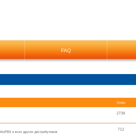
FAQ
ТЕМЫ
2738
712
, AstPBX и всех других дистрибутивов