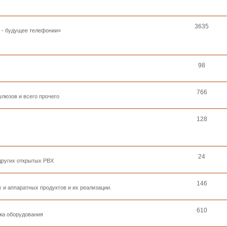
3635
к - будущее телефонии»
98
766
люзов и всего прочего
128
24
 других открытых PBX
146
 и аппаратных продуктов и их реализации.
610
ажа оборудования