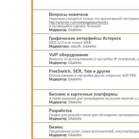
Вопросы новичков
Новичком считается только что прочитавший «Астерис
http://asterisk.ru/knowledgebase/books
и пытающийся сделать большее
Модератор:
Glukinho
Графические интерфейсы Астериск
WEB GUI и не только WEB
Модераторы:
stas2k
,
Glukinho
VoIP оборудование
Вопросы по использованию и настройке IP телефонов, ш
Модератор:
Glukinho
FreeSwitch, SER, Yate и другие
Использование и настройка других открытых VoIP PBX
Модератор:
Glukinho
Биллинг и карточные платформы
А также решения для провайдеров на основе Asterisk и
Модератор:
Glukinho
Разработка
Раздел для разработчиков для обсуждения программных
Модератор:
Glukinho
Бизнес
Предложения услуг, поиск исполнителей, покупка/прод
Модератор:
Glukinho