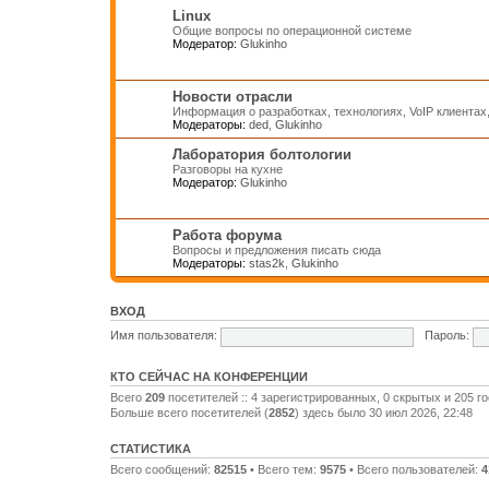
Linux
Общие вопросы по операционной системе
Модератор:
Glukinho
Новости отрасли
Информация о разработках, технологиях, VoIP клиентах
Модераторы:
ded
,
Glukinho
Лаборатория болтологии
Разговоры на кухне
Модератор:
Glukinho
Работа форума
Вопросы и предложения писать сюда
Модераторы:
stas2k
,
Glukinho
ВХОД
Имя пользователя:
Пароль:
КТО СЕЙЧАС НА КОНФЕРЕНЦИИ
Всего
209
посетителей :: 4 зарегистрированных, 0 скрытых и 205 г
Больше всего посетителей (
2852
) здесь было 30 июл 2026, 22:48
СТАТИСТИКА
Всего сообщений:
82515
• Всего тем:
9575
• Всего пользователей:
4