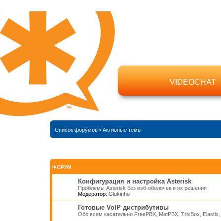
VIDEOCHAT
Список форумов
•
Активные темы
ФОРУМ
Конфигурация и настройка Asterisk
Проблемы Asterisk без вэб-оболочек и их решения
Модератор:
Glukinho
Готовые VoIP дистрибутивы
Обо всем касательно FreePBX, MetPBX, TrixBox, Elastix