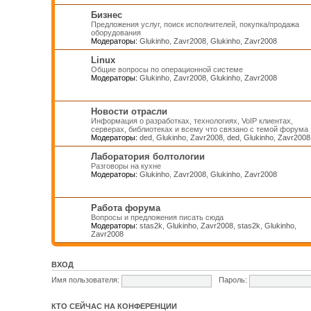
Бизнес
Предложения услуг, поиск исполнителей, покупка/продажа
оборудования
Модераторы:
Glukinho
,
Zavr2008
,
Glukinho
,
Zavr2008
Linux
Общие вопросы по операционной системе
Модераторы:
Glukinho
,
Zavr2008
,
Glukinho
,
Zavr2008
Новости отрасли
Информация о разработках, технологиях, VoIP клиентах,
серверах, библиотеках и всему что связано с темой форума
Модераторы:
ded
,
Glukinho
,
Zavr2008
,
ded
,
Glukinho
,
Zavr2008
Лаборатория болтологии
Разговоры на кухне
Модераторы:
Glukinho
,
Zavr2008
,
Glukinho
,
Zavr2008
Работа форума
Вопросы и предложения писать сюда
Модераторы:
stas2k
,
Glukinho
,
Zavr2008
,
stas2k
,
Glukinho
,
Zavr2008
ВХОД
Имя пользователя:
Пароль:
КТО СЕЙЧАС НА КОНФЕРЕНЦИИ