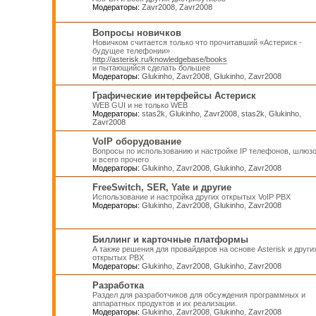
Модераторы:
Zavr2008
,
Zavr2008
Вопросы новичков
Новичком считается только что прочитавший «Астериск -
будущее телефонии»
http://asterisk.ru/knowledgebase/books
и пытающийся сделать большее
Модераторы:
Glukinho
,
Zavr2008
,
Glukinho
,
Zavr2008
Графические интерфейсы Астериск
WEB GUI и не только WEB
Модераторы:
stas2k
,
Glukinho
,
Zavr2008
,
stas2k
,
Glukinho
,
Zavr2008
VoIP оборудование
Вопросы по использованию и настройке IP телефонов, шлюз
и всего прочего
Модераторы:
Glukinho
,
Zavr2008
,
Glukinho
,
Zavr2008
FreeSwitch, SER, Yate и другие
Использование и настройка других открытых VoIP PBX
Модераторы:
Glukinho
,
Zavr2008
,
Glukinho
,
Zavr2008
Биллинг и карточные платформы
А также решения для провайдеров на основе Asterisk и други
открытых PBX
Модераторы:
Glukinho
,
Zavr2008
,
Glukinho
,
Zavr2008
Разработка
Раздел для разработчиков для обсуждения программных и
аппаратных продуктов и их реализации.
Модераторы:
Glukinho
,
Zavr2008
,
Glukinho
,
Zavr2008