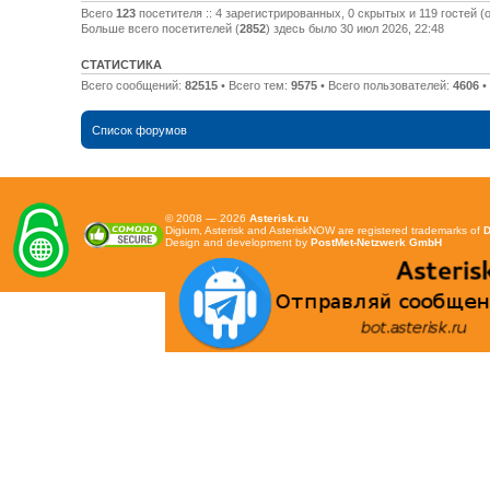
Всего
123
посетителя :: 4 зарегистрированных, 0 скрытых и 119 гостей 
Больше всего посетителей (
2852
) здесь было 30 июл 2026, 22:48
СТАТИСТИКА
Всего сообщений:
82515
• Всего тем:
9575
• Всего пользователей:
4606
•
Список форумов
© 2008 — 2026
Asterisk.ru
Digium, Asterisk and AsteriskNOW are registered trademarks of
D
Design and development by
PostMet-Netzwerk GmbH