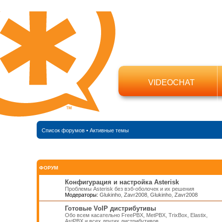
VIDEOCHAT
Список форумов
•
Активные темы
ФОРУМ
Конфигурация и настройка Asterisk
Проблемы Asterisk без вэб-оболочек и их решения
Модераторы:
Glukinho
,
Zavr2008
,
Glukinho
,
Zavr2008
Готовые VoIP дистрибутивы
Обо всем касательно FreePBX, MetPBX, TrixBox, Elastix,
AstPBX и всех других дистрибутивов