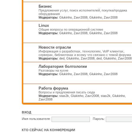
Бизнес
Предложения услуг, поиск исполнителей, покупка/продажа
оборудования
Модераторы:
Glukinho
,
Zavr2008
,
Glukinho
,
Zavr2008
Linux
Общие вопросы по операционной системе
Модераторы:
Glukinho
,
Zavr2008
,
Glukinho
,
Zavr2008
Новости отрасли
Информация о разработках, технологиях, VoIP клиентах,
серверах, библиотеках и всему что связано с темой форума
Модераторы:
ded
,
Glukinho
,
Zavr2008
,
ded
,
Glukinho
,
Zavr2008
Лаборатория болтологии
Разговоры на кухне
Модераторы:
Glukinho
,
Zavr2008
,
Glukinho
,
Zavr2008
Работа форума
Вопросы и предложения писать сюда
Модераторы:
stas2k
,
Glukinho
,
Zavr2008
,
stas2k
,
Glukinho
,
Zavr2008
ВХОД
Имя пользователя:
Пароль:
КТО СЕЙЧАС НА КОНФЕРЕНЦИИ