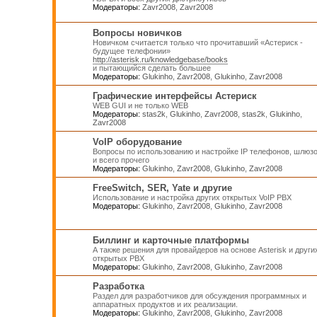
Модераторы:
Zavr2008
,
Zavr2008
Вопросы новичков
Новичком считается только что прочитавший «Астериск -
будущее телефонии»
http://asterisk.ru/knowledgebase/books
и пытающийся сделать большее
Модераторы:
Glukinho
,
Zavr2008
,
Glukinho
,
Zavr2008
Графические интерфейсы Астериск
WEB GUI и не только WEB
Модераторы:
stas2k
,
Glukinho
,
Zavr2008
,
stas2k
,
Glukinho
,
Zavr2008
VoIP оборудование
Вопросы по использованию и настройке IP телефонов, шлюз
и всего прочего
Модераторы:
Glukinho
,
Zavr2008
,
Glukinho
,
Zavr2008
FreeSwitch, SER, Yate и другие
Использование и настройка других открытых VoIP PBX
Модераторы:
Glukinho
,
Zavr2008
,
Glukinho
,
Zavr2008
Биллинг и карточные платформы
А также решения для провайдеров на основе Asterisk и други
открытых PBX
Модераторы:
Glukinho
,
Zavr2008
,
Glukinho
,
Zavr2008
Разработка
Раздел для разработчиков для обсуждения программных и
аппаратных продуктов и их реализации.
Модераторы:
Glukinho
,
Zavr2008
,
Glukinho
,
Zavr2008