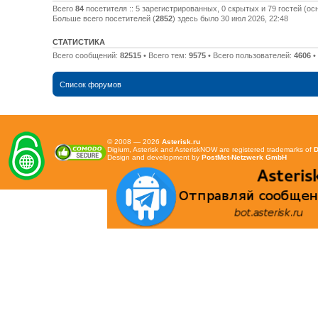
Всего
84
посетителя :: 5 зарегистрированных, 0 скрытых и 79 гостей (о
Больше всего посетителей (
2852
) здесь было 30 июл 2026, 22:48
СТАТИСТИКА
Всего сообщений:
82515
• Всего тем:
9575
• Всего пользователей:
4606
•
Список форумов
© 2008 — 2026
Asterisk.ru
Digium, Asterisk and AsteriskNOW are registered trademarks of
D
Design and development by
PostMet-Netzwerk GmbH