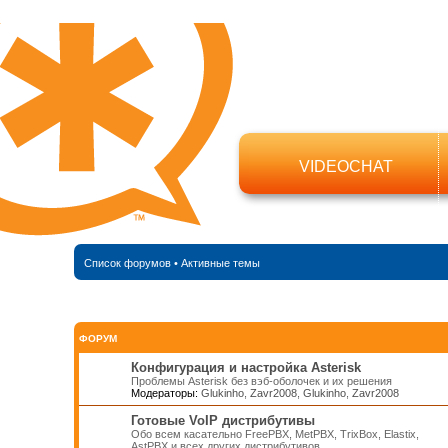
VIDEOCHAT
Список форумов
•
Активные темы
ФОРУМ
Конфигурация и настройка Asterisk
Проблемы Asterisk без вэб-оболочек и их решения
Модераторы:
Glukinho
,
Zavr2008
,
Glukinho
,
Zavr2008
Готовые VoIP дистрибутивы
Обо всем касательно FreePBX, MetPBX, TrixBox, Elastix,
AstPBX и всех других дистрибутивов