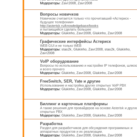
Модераторы:
Zavr2008
,
Zavr2008
Вопросы новичков
Новичком считается только что прочитавший «Астериск -
будущее телефонии»
http://asterisk.ru/knowledgebase/books
и пытающийся сделать большее
Модераторы:
Glukinho
,
Zavr2008
,
Glukinho
,
Zavr2008
Графические интерфейсы Астериск
WEB GUI и не только WEB
Модераторы:
stas2k
,
Glukinho
,
Zavr2008
,
stas2k
,
Glukinho
,
Zavr2008
VoIP оборудование
Вопросы по использованию и настройке IP телефонов, шлюз
и всего прочего
Модераторы:
Glukinho
,
Zavr2008
,
Glukinho
,
Zavr2008
FreeSwitch, SER, Yate и другие
Использование и настройка других открытых VoIP PBX
Модераторы:
Glukinho
,
Zavr2008
,
Glukinho
,
Zavr2008
Биллинг и карточные платформы
А также решения для провайдеров на основе Asterisk и други
открытых PBX
Модераторы:
Glukinho
,
Zavr2008
,
Glukinho
,
Zavr2008
Разработка
Раздел для разработчиков для обсуждения программных и
аппаратных продуктов и их реализации.
Модераторы:
Glukinho
,
Zavr2008
,
Glukinho
,
Zavr2008