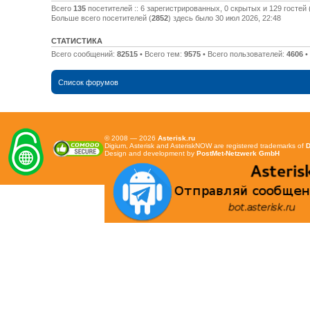
Всего
135
посетителей :: 6 зарегистрированных, 0 скрытых и 129 гостей
Больше всего посетителей (
2852
) здесь было 30 июл 2026, 22:48
СТАТИСТИКА
Всего сообщений:
82515
• Всего тем:
9575
• Всего пользователей:
4606
•
Список форумов
© 2008 — 2026
Asterisk.ru
Digium, Asterisk and AsteriskNOW are registered trademarks of
D
Design and development by
PostMet-Netzwerk GmbH