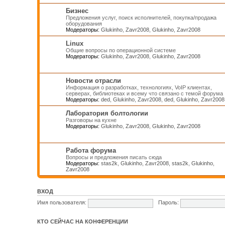
Бизнес
Предложения услуг, поиск исполнителей, покупка/продажа
оборудования
Модераторы:
Glukinho
,
Zavr2008
,
Glukinho
,
Zavr2008
Linux
Общие вопросы по операционной системе
Модераторы:
Glukinho
,
Zavr2008
,
Glukinho
,
Zavr2008
Новости отрасли
Информация о разработках, технологиях, VoIP клиентах,
серверах, библиотеках и всему что связано с темой форума
Модераторы:
ded
,
Glukinho
,
Zavr2008
,
ded
,
Glukinho
,
Zavr2008
Лаборатория болтологии
Разговоры на кухне
Модераторы:
Glukinho
,
Zavr2008
,
Glukinho
,
Zavr2008
Работа форума
Вопросы и предложения писать сюда
Модераторы:
stas2k
,
Glukinho
,
Zavr2008
,
stas2k
,
Glukinho
,
Zavr2008
ВХОД
Имя пользователя:
Пароль:
КТО СЕЙЧАС НА КОНФЕРЕНЦИИ