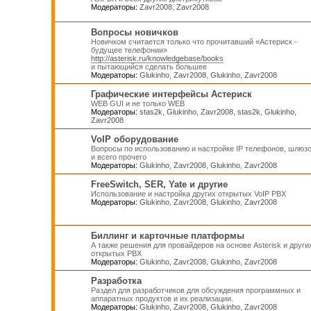
Модераторы:
Zavr2008
,
Zavr2008
Вопросы новичков
Новичком считается только что прочитавший «Астериск -
будущее телефонии»
http://asterisk.ru/knowledgebase/books
и пытающийся сделать большее
Модераторы:
Glukinho
,
Zavr2008
,
Glukinho
,
Zavr2008
Графические интерфейсы Астериск
WEB GUI и не только WEB
Модераторы:
stas2k
,
Glukinho
,
Zavr2008
,
stas2k
,
Glukinho
,
Zavr2008
VoIP оборудование
Вопросы по использованию и настройке IP телефонов, шлюз
и всего прочего
Модераторы:
Glukinho
,
Zavr2008
,
Glukinho
,
Zavr2008
FreeSwitch, SER, Yate и другие
Использование и настройка других открытых VoIP PBX
Модераторы:
Glukinho
,
Zavr2008
,
Glukinho
,
Zavr2008
Биллинг и карточные платформы
А также решения для провайдеров на основе Asterisk и други
открытых PBX
Модераторы:
Glukinho
,
Zavr2008
,
Glukinho
,
Zavr2008
Разработка
Раздел для разработчиков для обсуждения программных и
аппаратных продуктов и их реализации.
Модераторы:
Glukinho
,
Zavr2008
,
Glukinho
,
Zavr2008