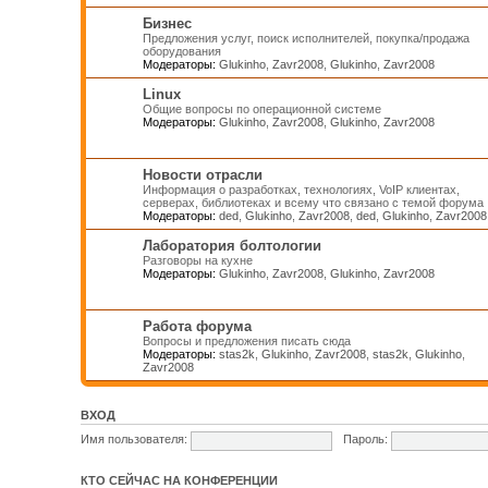
Бизнес
Предложения услуг, поиск исполнителей, покупка/продажа
оборудования
Модераторы:
Glukinho
,
Zavr2008
,
Glukinho
,
Zavr2008
Linux
Общие вопросы по операционной системе
Модераторы:
Glukinho
,
Zavr2008
,
Glukinho
,
Zavr2008
Новости отрасли
Информация о разработках, технологиях, VoIP клиентах,
серверах, библиотеках и всему что связано с темой форума
Модераторы:
ded
,
Glukinho
,
Zavr2008
,
ded
,
Glukinho
,
Zavr2008
Лаборатория болтологии
Разговоры на кухне
Модераторы:
Glukinho
,
Zavr2008
,
Glukinho
,
Zavr2008
Работа форума
Вопросы и предложения писать сюда
Модераторы:
stas2k
,
Glukinho
,
Zavr2008
,
stas2k
,
Glukinho
,
Zavr2008
ВХОД
Имя пользователя:
Пароль:
КТО СЕЙЧАС НА КОНФЕРЕНЦИИ