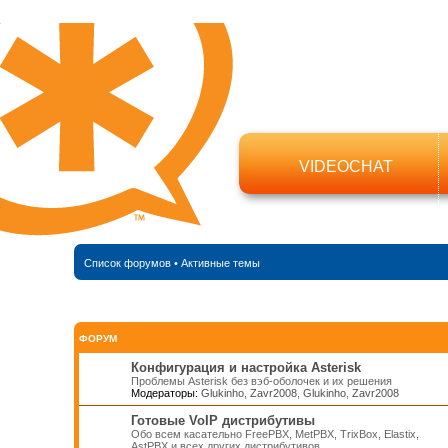
VIDEOCHAT
Список форумов
•
Активные темы
ФОРУМ
Конфигурация и настройка Asterisk
Проблемы Asterisk без вэб-оболочек и их решения
Модераторы:
Glukinho
,
Zavr2008
,
Glukinho
,
Zavr2008
Готовые VoIP дистрибутивы
Обо всем касательно FreePBX, MetPBX, TrixBox, Elastix,
AstPBX и всех других дистрибутивов