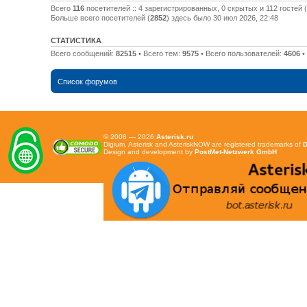
Всего
116
посетителей :: 4 зарегистрированных, 0 скрытых и 112 гостей 
Больше всего посетителей (
2852
) здесь было 30 июл 2026, 22:48
СТАТИСТИКА
Всего сообщений:
82515
• Всего тем:
9575
• Всего пользователей:
4606
•
Список форумов
© 2008 — 2026
Asterisk.ru
Digium, Asterisk and AsteriskNOW are registered trademarks of
D
Design and development by
PostMet-Netzwerk GmbH