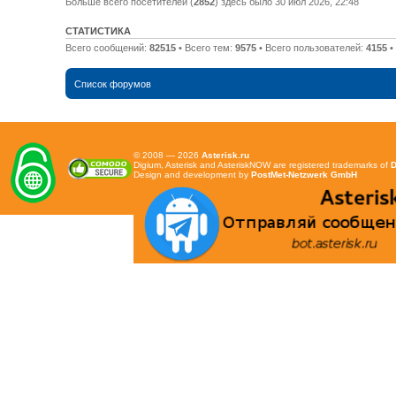
Больше всего посетителей (
2852
) здесь было 30 июл 2026, 22:48
СТАТИСТИКА
Всего сообщений:
82515
• Всего тем:
9575
• Всего пользователей:
4155
•
Список форумов
© 2008 — 2026
Asterisk.ru
Digium, Asterisk and AsteriskNOW are registered trademarks of
D
Design and development by
PostMet-Netzwerk GmbH