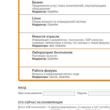
Бизнес
Предложения услуг, поиск исполнителей, покупка/продажа
оборудования
Модератор:
Glukinho
Linux
Общие вопросы по операционной системе
Модератор:
Glukinho
Новости отрасли
Информация о разработках, технологиях, VoIP клиентах,
серверах, библиотеках и всему что связано с темой форума
Модераторы:
ded
,
Glukinho
Лаборатория болтологии
Разговоры на кухне
Модератор:
Glukinho
Работа форума
Вопросы и предложения писать сюда
Модераторы:
stas2k
,
Glukinho
ВХОД
Имя пользователя:
Пароль:
КТО СЕЙЧАС НА КОНФЕРЕНЦИИ
Всего
172
посетителя :: 5 зарегистрированных, 0 скрытых и 167 гостей 