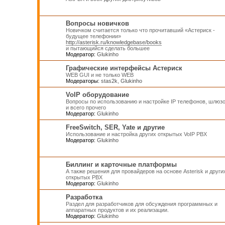
Вопросы новичков
Новичком считается только что прочитавший «Астериск -
будущее телефонии»
http://asterisk.ru/knowledgebase/books
и пытающийся сделать большее
Модератор:
Glukinho
Графические интерфейсы Астериск
WEB GUI и не только WEB
Модераторы:
stas2k
,
Glukinho
VoIP оборудование
Вопросы по использованию и настройке IP телефонов, шлюз
и всего прочего
Модератор:
Glukinho
FreeSwitch, SER, Yate и другие
Использование и настройка других открытых VoIP PBX
Модератор:
Glukinho
Биллинг и карточные платформы
А также решения для провайдеров на основе Asterisk и други
открытых PBX
Модератор:
Glukinho
Разработка
Раздел для разработчиков для обсуждения программных и
аппаратных продуктов и их реализации.
Модератор:
Glukinho