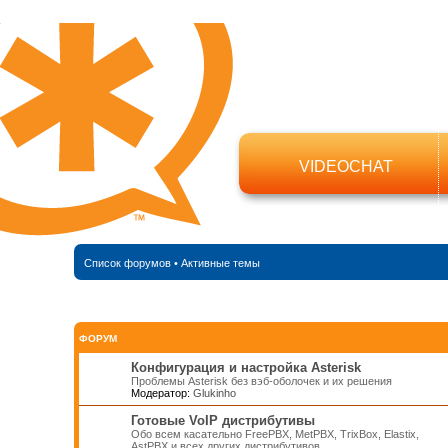
VIDEOCHAT
Список форумов
•
Активные темы
ФОРУМ
Конфигурация и настройка Asterisk
Проблемы Asterisk без вэб-оболочек и их решения
Модератор:
Glukinho
Готовые VoIP дистрибутивы
Обо всем касательно FreePBX, MetPBX, TrixBox, Elastix,
AstPBX и всех других дистрибутивов