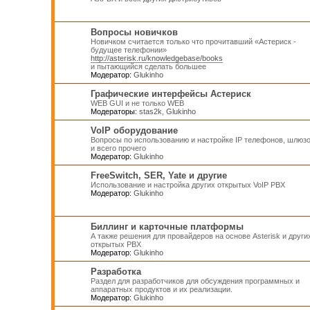
Вопросы новичков
Новичком считается только что прочитавший «Астериск -
будущее телефонии»
http://asterisk.ru/knowledgebase/books
и пытающийся сделать большее
Модератор:
Glukinho
Графические интерфейсы Астериск
WEB GUI и не только WEB
Модераторы:
stas2k
,
Glukinho
VoIP оборудование
Вопросы по использованию и настройке IP телефонов, шлюз
и всего прочего
Модератор:
Glukinho
FreeSwitch, SER, Yate и другие
Использование и настройка других открытых VoIP PBX
Модератор:
Glukinho
Биллинг и карточные платформы
А также решения для провайдеров на основе Asterisk и други
открытых PBX
Модератор:
Glukinho
Разработка
Раздел для разработчиков для обсуждения программных и
аппаратных продуктов и их реализации.
Модератор:
Glukinho