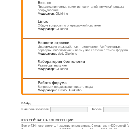
Бизнес
Предложения услуг, поиск исполнителей, покупка/продажа
оборудования
Модератор:
Glukinho
Linux
Общие вопросы по операционной системе
Модератор:
Glukinho
Новости отрасли
Информация о разработках, технологиях, VoIP клиентах,
серверах, библиотеках и всему что связано с темой форума
Модераторы:
ded
,
Glukinho
Лаборатория болтологии
Разговоры на кухне
Модератор:
Glukinho
Работа форума
Вопросы и предложения писать сюда
Модераторы:
stas2k
,
Glukinho
ВХОД
Имя пользователя:
Пароль:
КТО СЕЙЧАС НА КОНФЕРЕНЦИИ
Всего
434
посетителя :: 4 зарегистрированных, 0 скрытых и 430 гостей 