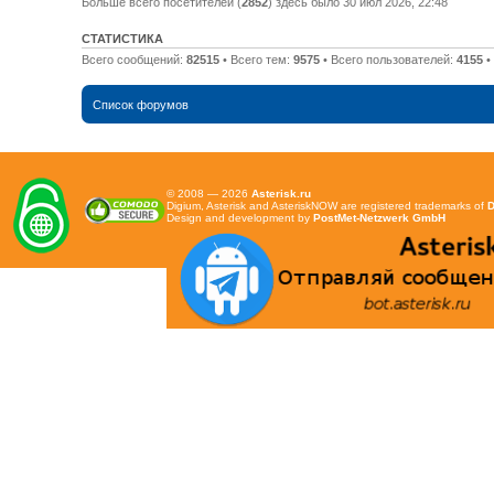
Больше всего посетителей (
2852
) здесь было 30 июл 2026, 22:48
СТАТИСТИКА
Всего сообщений:
82515
• Всего тем:
9575
• Всего пользователей:
4155
•
Список форумов
© 2008 — 2026
Asterisk.ru
Digium, Asterisk and AsteriskNOW are registered trademarks of
D
Design and development by
PostMet-Netzwerk GmbH