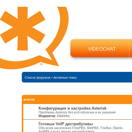
VIDEOCHAT
Список форумов
•
Активные темы
ФОРУМ
Конфигурация и настройка Asterisk
Проблемы Asterisk без вэб-оболочек и их решения
Модератор:
Glukinho
Готовые VoIP дистрибутивы
Обо всем касательно FreePBX, MetPBX, TrixBox, Elastix,
AstPBX и всех других дистрибутивов