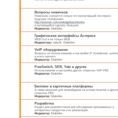
Вопросы новичков
Новичком считается только что прочитавший «Астериск -
будущее телефонии»
http://asterisk.ru/knowledgebase/books
и пытающийся сделать большее
Модератор:
Glukinho
Графические интерфейсы Астериск
WEB GUI и не только WEB
Модераторы:
stas2k
,
Glukinho
VoIP оборудование
Вопросы по использованию и настройке IP телефонов, шлюз
и всего прочего
Модератор:
Glukinho
FreeSwitch, SER, Yate и другие
Использование и настройка других открытых VoIP PBX
Модератор:
Glukinho
Биллинг и карточные платформы
А также решения для провайдеров на основе Asterisk и други
открытых PBX
Модератор:
Glukinho
Разработка
Раздел для разработчиков для обсуждения программных и
аппаратных продуктов и их реализации.
Модератор:
Glukinho