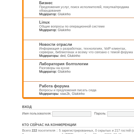
Бизнес
Предложения услуг, поиск исполнителей, покупка/продажа
оборудования
Модератор:
Glukinho
Linux
Общие вопросы по операционной системе
Модератор:
Glukinho
Новости отрасли
Информация о разработках, технологиях, VoIP клиентах,
серверах, библиотеках и всему что связано с темой форума
Модераторы:
ded
,
Glukinho
Лаборатория болтологии
Разговоры на кухне
Модератор:
Glukinho
Работа форума
Вопросы и предложения писать сюда
Модераторы:
stas2k
,
Glukinho
ВХОД
Имя пользователя:
Пароль:
КТО СЕЙЧАС НА КОНФЕРЕНЦИИ
Всего
222
посетителя :: 5 зарегистрированных, 0 скрытых и 217 гостей 