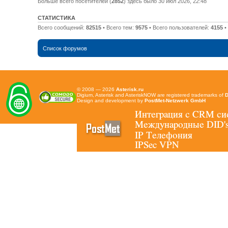
Больше всего посетителей (
2852
) здесь было 30 июл 2026, 22:48
СТАТИСТИКА
Всего сообщений:
82515
• Всего тем:
9575
• Всего пользователей:
4155
•
Список форумов
© 2008 — 2026
Asterisk.ru
Digium, Asterisk and AsteriskNOW are registered trademarks of
D
Design and development by
PostMet-Netzwerk GmbH