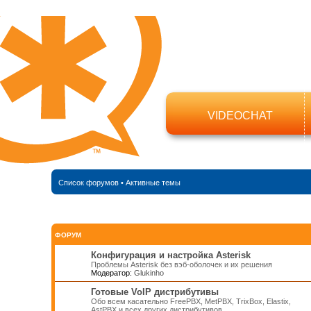
VIDEOCHAT
Список форумов
•
Активные темы
ФОРУМ
Конфигурация и настройка Asterisk
Проблемы Asterisk без вэб-оболочек и их решения
Модератор:
Glukinho
Готовые VoIP дистрибутивы
Обо всем касательно FreePBX, MetPBX, TrixBox, Elastix,
AstPBX и всех других дистрибутивов