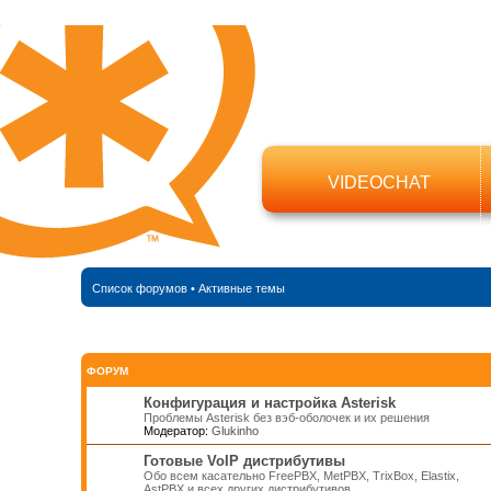
VIDEOCHAT
Список форумов
•
Активные темы
ФОРУМ
Конфигурация и настройка Asterisk
Проблемы Asterisk без вэб-оболочек и их решения
Модератор:
Glukinho
Готовые VoIP дистрибутивы
Обо всем касательно FreePBX, MetPBX, TrixBox, Elastix,
AstPBX и всех других дистрибутивов