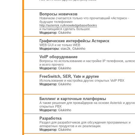
Вопросы новичков
Новичком считается только что прочитавший «Астериск -
будущее телефонии»
http://asterisk.ru/knowledgebase/books
и пытающийся сделать большее
Модератор:
Glukinho
Графические интерфейсы Астериск
WEB GUI и не только WEB
Модераторы:
stas2k
,
Glukinho
VoIP оборудование
Вопросы по использованию и настройке IP телефонов, шлюз
и всего прочего
Модератор:
Glukinho
FreeSwitch, SER, Yate и другие
Использование и настройка других открытых VoIP PBX
Модератор:
Glukinho
Биллинг и карточные платформы
А также решения для провайдеров на основе Asterisk и други
открытых PBX
Модератор:
Glukinho
Разработка
Раздел для разработчиков для обсуждения программных и
аппаратных продуктов и их реализации.
Модератор:
Glukinho