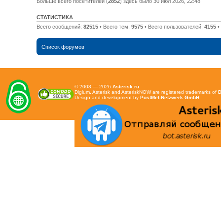
Больше всего посетителей (
2852
) здесь было 30 июл 2026, 22:48
СТАТИСТИКА
Всего сообщений:
82515
• Всего тем:
9575
• Всего пользователей:
4155
•
Список форумов
© 2008 — 2026
Asterisk.ru
Digium, Asterisk and AsteriskNOW are registered trademarks of
D
Design and development by
PostMet-Netzwerk GmbH