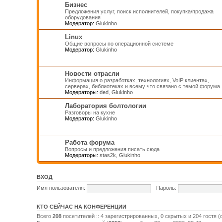
Бизнес
Предложения услуг, поиск исполнителей, покупка/продажа
оборудования
Модератор:
Glukinho
Linux
Общие вопросы по операционной системе
Модератор:
Glukinho
Новости отрасли
Информация о разработках, технологиях, VoIP клиентах,
серверах, библиотеках и всему что связано с темой форума
Модераторы:
ded
,
Glukinho
Лаборатория болтологии
Разговоры на кухне
Модератор:
Glukinho
Работа форума
Вопросы и предложения писать сюда
Модераторы:
stas2k
,
Glukinho
ВХОД
Имя пользователя:
Пароль:
КТО СЕЙЧАС НА КОНФЕРЕНЦИИ
Всего
208
посетителей :: 4 зарегистрированных, 0 скрытых и 204 гостя 