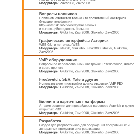
Модераторы:
Zavr2008
,
Zavr2008
Вопросы новичков
Новичком считается только что прочитавший «Астериск -
будущее телефонии»
http://asterisk.ru/knowledgebase/books
и пытающийся сделать большее
Модераторы:
Glukinho
,
Zavr2008
,
Glukinho
,
Zavr2008
Графические интерфейсы Астериск
WEB GUI и не только WEB
Модераторы:
stas2k
,
Glukinho
,
Zavr2008
,
stas2k
,
Glukinho
,
Zavr2008
VoIP оборудование
Вопросы по использованию и настройке IP телефонов, шлюз
и всего прочего
Модераторы:
Glukinho
,
Zavr2008
,
Glukinho
,
Zavr2008
FreeSwitch, SER, Yate и другие
Использование и настройка других открытых VoIP PBX
Модераторы:
Glukinho
,
Zavr2008
,
Glukinho
,
Zavr2008
Биллинг и карточные платформы
А также решения для провайдеров на основе Asterisk и други
открытых PBX
Модераторы:
Glukinho
,
Zavr2008
,
Glukinho
,
Zavr2008
Разработка
Раздел для разработчиков для обсуждения программных и
аппаратных продуктов и их реализации.
Модераторы:
Glukinho
,
Zavr2008
,
Glukinho
,
Zavr2008