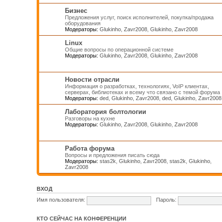
Бизнес
Предложения услуг, поиск исполнителей, покупка/продажа
оборудования
Модераторы:
Glukinho
,
Zavr2008
,
Glukinho
,
Zavr2008
Linux
Общие вопросы по операционной системе
Модераторы:
Glukinho
,
Zavr2008
,
Glukinho
,
Zavr2008
Новости отрасли
Информация о разработках, технологиях, VoIP клиентах,
серверах, библиотеках и всему что связано с темой форума
Модераторы:
ded
,
Glukinho
,
Zavr2008
,
ded
,
Glukinho
,
Zavr2008
Лаборатория болтологии
Разговоры на кухне
Модераторы:
Glukinho
,
Zavr2008
,
Glukinho
,
Zavr2008
Работа форума
Вопросы и предложения писать сюда
Модераторы:
stas2k
,
Glukinho
,
Zavr2008
,
stas2k
,
Glukinho
,
Zavr2008
ВХОД
Имя пользователя:
Пароль:
КТО СЕЙЧАС НА КОНФЕРЕНЦИИ