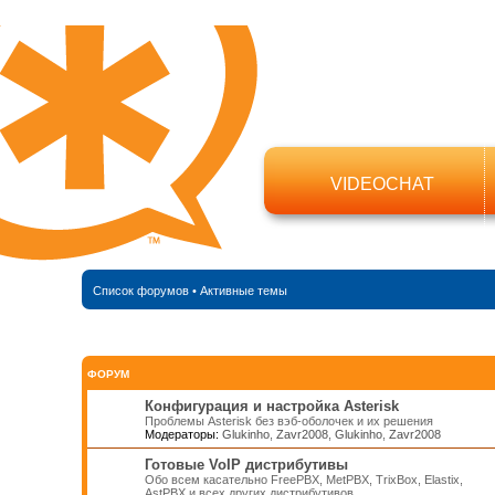
VIDEOCHAT
Список форумов
•
Активные темы
ФОРУМ
Конфигурация и настройка Asterisk
Проблемы Asterisk без вэб-оболочек и их решения
Модераторы:
Glukinho
,
Zavr2008
,
Glukinho
,
Zavr2008
Готовые VoIP дистрибутивы
Обо всем касательно FreePBX, MetPBX, TrixBox, Elastix,
AstPBX и всех других дистрибутивов