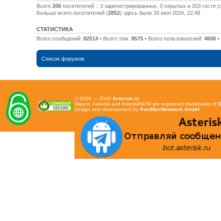
Всего
206
посетителей :: 3 зарегистрированных, 0 скрытых и 203 гостя 
Больше всего посетителей (
2852
) здесь было 30 июл 2026, 22:48
СТАТИСТИКА
Всего сообщений:
82514
• Всего тем:
9575
• Всего пользователей:
4606
•
Список форумов
© 2008 — 2026
Asterisk.ru
Digium, Asterisk and AsteriskNOW are registered trademarks of
D
Design and development by
PostMet-Netzwerk GmbH