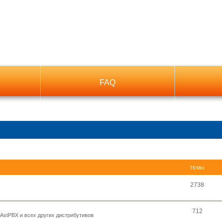
FAQ
ТЕМЫ
2738
712
, AstPBX и всех других дистрибутивов