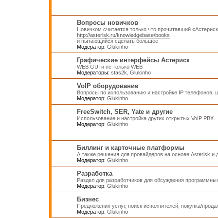
Вопросы новичков
Новичком считается только что прочитавший «Астерис
http://asterisk.ru/knowledgebase/books
и пытающийся сделать большее
Модератор:
Glukinho
Графические интерфейсы Астериск
WEB GUI и не только WEB
Модераторы:
stas2k
,
Glukinho
VoIP оборудование
Вопросы по использованию и настройке IP телефонов, ш
Модератор:
Glukinho
FreeSwitch, SER, Yate и другие
Использование и настройка других открытых VoIP PBX
Модератор:
Glukinho
Биллинг и карточные платформы
А также решения для провайдеров на основе Asterisk и
Модератор:
Glukinho
Разработка
Раздел для разработчиков для обсуждения программных
Модератор:
Glukinho
Бизнес
Предложения услуг, поиск исполнителей, покупка/прод
Модератор:
Glukinho