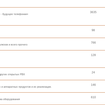
3635
к - будущее телефонии»
98
766
люзов и всего прочего
128
24
 других открытых PBX
146
 и аппаратных продуктов и их реализации.
610
ажа оборудования