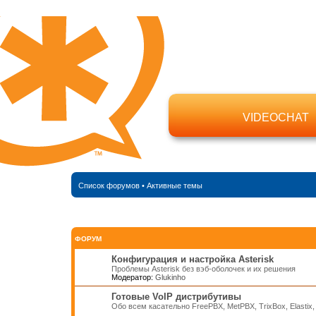
VIDEOCHAT
Список форумов
•
Активные темы
ФОРУМ
Конфигурация и настройка Asterisk
Проблемы Asterisk без вэб-оболочек и их решения
Модератор:
Glukinho
Готовые VoIP дистрибутивы
Обо всем касательно FreePBX, MetPBX, TrixBox, Elastix