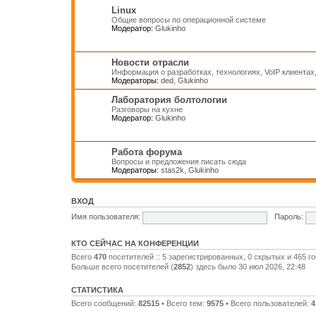
Linux
Общие вопросы по операционной системе
Модератор:
Glukinho
Новости отрасли
Информация о разработках, технологиях, VoIP клиентах
Модераторы:
ded
,
Glukinho
Лаборатория болтологии
Разговоры на кухне
Модератор:
Glukinho
Работа форума
Вопросы и предложения писать сюда
Модераторы:
stas2k
,
Glukinho
ВХОД
Имя пользователя:
Пароль:
КТО СЕЙЧАС НА КОНФЕРЕНЦИИ
Всего
470
посетителей :: 5 зарегистрированных, 0 скрытых и 465 г
Больше всего посетителей (
2852
) здесь было 30 июл 2026, 22:48
СТАТИСТИКА
Всего сообщений:
82515
• Всего тем:
9575
• Всего пользователей:
4