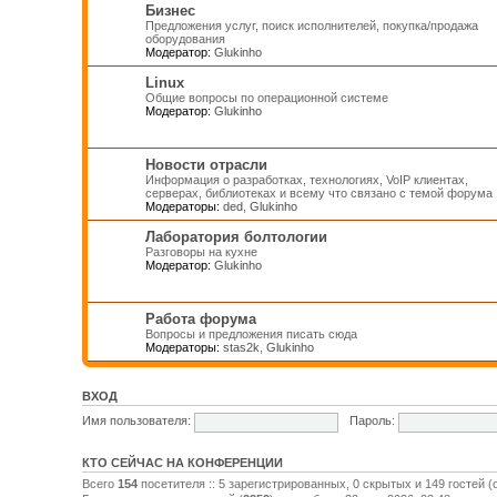
Бизнес
Предложения услуг, поиск исполнителей, покупка/продажа
оборудования
Модератор:
Glukinho
Linux
Общие вопросы по операционной системе
Модератор:
Glukinho
Новости отрасли
Информация о разработках, технологиях, VoIP клиентах,
серверах, библиотеках и всему что связано с темой форума
Модераторы:
ded
,
Glukinho
Лаборатория болтологии
Разговоры на кухне
Модератор:
Glukinho
Работа форума
Вопросы и предложения писать сюда
Модераторы:
stas2k
,
Glukinho
ВХОД
Имя пользователя:
Пароль:
КТО СЕЙЧАС НА КОНФЕРЕНЦИИ
Всего
154
посетителя :: 5 зарегистрированных, 0 скрытых и 149 гостей 