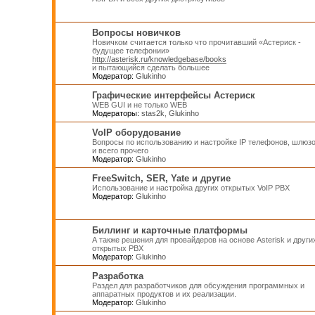
Вопросы новичков
Новичком считается только что прочитавший «Астериск -
будущее телефонии»
http://asterisk.ru/knowledgebase/books
и пытающийся сделать большее
Модератор:
Glukinho
Графические интерфейсы Астериск
WEB GUI и не только WEB
Модераторы:
stas2k
,
Glukinho
VoIP оборудование
Вопросы по использованию и настройке IP телефонов, шлюз
и всего прочего
Модератор:
Glukinho
FreeSwitch, SER, Yate и другие
Использование и настройка других открытых VoIP PBX
Модератор:
Glukinho
Биллинг и карточные платформы
А также решения для провайдеров на основе Asterisk и други
открытых PBX
Модератор:
Glukinho
Разработка
Раздел для разработчиков для обсуждения программных и
аппаратных продуктов и их реализации.
Модератор:
Glukinho