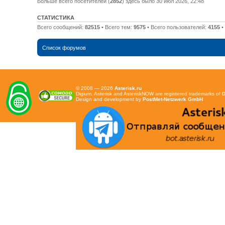
Больше всего посетителей (
2852
) здесь было 30 июл 2026, 22:48
СТАТИСТИКА
Всего сообщений:
82515
• Всего тем:
9575
• Всего пользователей:
4155
•
Список форумов
© 2008 — 2026
Asterisk.ru
Digium, Asterisk and AsteriskNOW are registered trademarks of
D
Design and development by
PostMet-Netzwerk GmbH