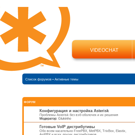
VIDEOCHAT
Список форумов
•
Активные темы
ФОРУМ
Конфигурация и настройка Asterisk
Проблемы Asterisk без вэб-оболочек и их решения
Модератор:
Glukinho
Готовые VoIP дистрибутивы
Обо всем касательно FreePBX, MetPBX, TrixBox, Elastix,
AstPBX и всех других дистрибутивов