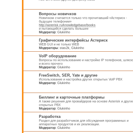
Вопросы новичков
Новичком считается только что прочитавший «Астериск -
будущее телефонии»
http://asterisk.ru/knowledgebase/books
и пытающийся сделать большее
Модератор:
Glukinho
Графические интерфейсы Астериск
WEB GUI и не только WEB
Модераторы:
stas2k
,
Glukinho
VoIP оборудование
Вопросы по использованию и настройке IP телефонов, шлюз
и всего прочего
Модератор:
Glukinho
FreeSwitch, SER, Yate и другие
Использование и настройка других открытых VoIP PBX
Модератор:
Glukinho
Биллинг и карточные платформы
А также решения для провайдеров на основе Asterisk и други
открытых PBX
Модератор:
Glukinho
Разработка
Раздел для разработчиков для обсуждения программных и
аппаратных продуктов и их реализации.
Модератор:
Glukinho