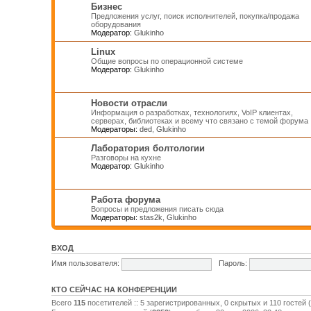
Бизнес
Предложения услуг, поиск исполнителей, покупка/продажа
оборудования
Модератор:
Glukinho
Linux
Общие вопросы по операционной системе
Модератор:
Glukinho
Новости отрасли
Информация о разработках, технологиях, VoIP клиентах,
серверах, библиотеках и всему что связано с темой форума
Модераторы:
ded
,
Glukinho
Лаборатория болтологии
Разговоры на кухне
Модератор:
Glukinho
Работа форума
Вопросы и предложения писать сюда
Модераторы:
stas2k
,
Glukinho
ВХОД
Имя пользователя:
Пароль:
КТО СЕЙЧАС НА КОНФЕРЕНЦИИ
Всего
115
посетителей :: 5 зарегистрированных, 0 скрытых и 110 гостей 