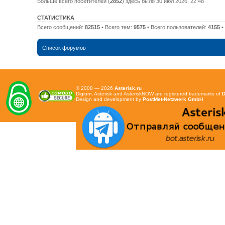
Больше всего посетителей (
2852
) здесь было 30 июл 2026, 22:48
СТАТИСТИКА
Всего сообщений:
82515
• Всего тем:
9575
• Всего пользователей:
4155
•
Список форумов
© 2008 — 2026
Asterisk.ru
Digium, Asterisk and AsteriskNOW are registered trademarks of
D
Design and development by
PostMet-Netzwerk GmbH