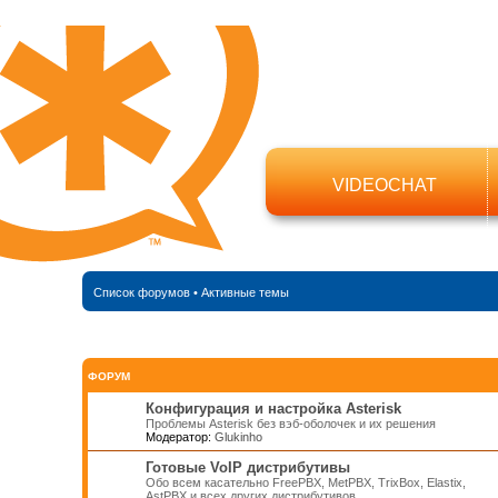
VIDEOCHAT
Список форумов
•
Активные темы
ФОРУМ
Конфигурация и настройка Asterisk
Проблемы Asterisk без вэб-оболочек и их решения
Модератор:
Glukinho
Готовые VoIP дистрибутивы
Обо всем касательно FreePBX, MetPBX, TrixBox, Elastix,
AstPBX и всех других дистрибутивов