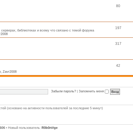
80
197
, серверах, библиотеках и всему что связано с темой форума
r2008
317
42
o
,
Zavr2008
Забыли пароль?
|
Запомнить меня
стей (основано на активности пользователей за последние 5 минут)
606
• Новый пользователь:
R0b0rt#ge