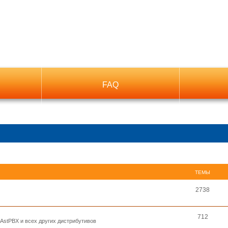
FAQ
ТЕМЫ
2738
712
, AstPBX и всех других дистрибутивов