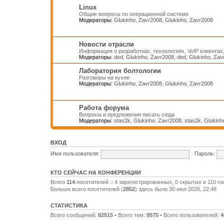
Linux
Общие вопросы по операционной системе
Модераторы:
Glukinho
,
Zavr2008
,
Glukinho
,
Zavr2008
Новости отрасли
Информация о разработках, технологиях, VoIP клиентах
Модераторы:
ded
,
Glukinho
,
Zavr2008
,
ded
,
Glukinho
,
Zav
Лаборатория болтологии
Разговоры на кухне
Модераторы:
Glukinho
,
Zavr2008
,
Glukinho
,
Zavr2008
Работа форума
Вопросы и предложения писать сюда
Модераторы:
stas2k
,
Glukinho
,
Zavr2008
,
stas2k
,
Glukinh
ВХОД
Имя пользователя:
Пароль:
КТО СЕЙЧАС НА КОНФЕРЕНЦИИ
Всего
114
посетителей :: 4 зарегистрированных, 0 скрытых и 110 го
Больше всего посетителей (
2852
) здесь было 30 июл 2026, 22:48
СТАТИСТИКА
Всего сообщений:
82515
• Всего тем:
9575
• Всего пользователей:
4