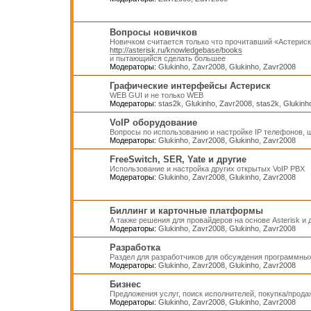
Вопросы новичков
Новичком считается только что прочитавший «Астерис
http://asterisk.ru/knowledgebase/books
и пытающийся сделать большее
Модераторы:
Glukinho
,
Zavr2008
,
Glukinho
,
Zavr2008
Графические интерфейсы Астериск
WEB GUI и не только WEB
Модераторы:
stas2k
,
Glukinho
,
Zavr2008
,
stas2k
,
Glukinh
VoIP оборудование
Вопросы по использованию и настройке IP телефонов, ш
Модераторы:
Glukinho
,
Zavr2008
,
Glukinho
,
Zavr2008
FreeSwitch, SER, Yate и другие
Использование и настройка других открытых VoIP PBX
Модераторы:
Glukinho
,
Zavr2008
,
Glukinho
,
Zavr2008
Биллинг и карточные платформы
А также решения для провайдеров на основе Asterisk и
Модераторы:
Glukinho
,
Zavr2008
,
Glukinho
,
Zavr2008
Разработка
Раздел для разработчиков для обсуждения программных
Модераторы:
Glukinho
,
Zavr2008
,
Glukinho
,
Zavr2008
Бизнес
Предложения услуг, поиск исполнителей, покупка/прод
Модераторы:
Glukinho
,
Zavr2008
,
Glukinho
,
Zavr2008