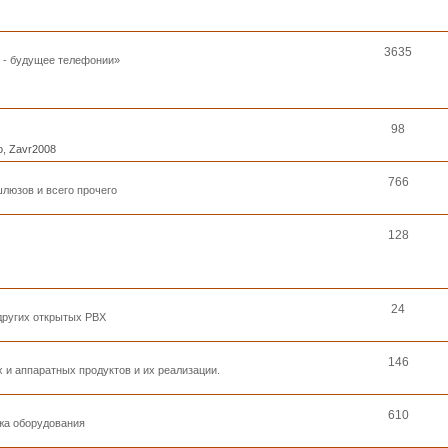
3635
к - будущее телефонии»
98
o
,
Zavr2008
766
люзов и всего прочего
128
24
 других открытых PBX
146
 и аппаратных продуктов и их реализации.
610
ажа оборудования