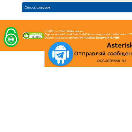
Список форумов
© 2008 — 2026
Asterisk.ru
Digium, Asterisk and AsteriskNOW are registered trademarks of
D
Design and development by
PostMet-Netzwerk GmbH