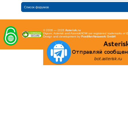
Список форумов
© 2008 — 2026
Asterisk.ru
Digium, Asterisk and AsteriskNOW are registered trademarks of
D
Design and development by
PostMet-Netzwerk GmbH