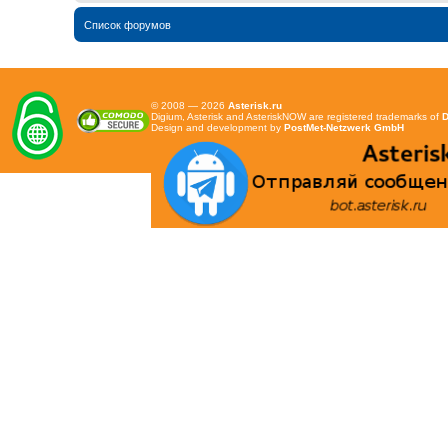
Список форумов
© 2008 — 2026
Asterisk.ru
Digium, Asterisk and AsteriskNOW are registered trademarks of
D
Design and development by
PostMet-Netzwerk GmbH