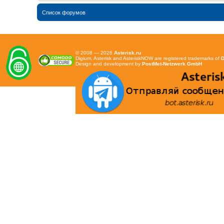
Список форумов
© 2008 — 2026
Asterisk.ru
Digium, Asterisk and AsteriskNOW are registered trademarks of
D
Design and development by
PostMet-Netzwerk GmbH