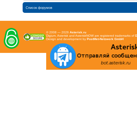
Список форумов
© 2008 — 2026
Asterisk.ru
Digium, Asterisk and AsteriskNOW are registered trademarks of
D
Design and development by
PostMet-Netzwerk GmbH