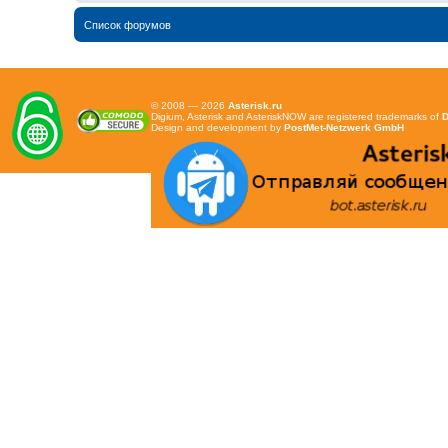
Список форумов
© 2008 — 2026
Asterisk.ru
Digium, Asterisk and AsteriskNOW are registered trademarks of
D
Design and development by
PostMet-Netzwerk GmbH