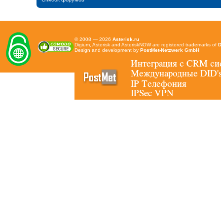
© 2008 — 2026
Asterisk.ru
Digium, Asterisk and AsteriskNOW are registered trademarks of
D
Design and development by
PostMet-Netzwerk GmbH