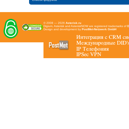
© 2008 — 2026
Asterisk.ru
Digium, Asterisk and AsteriskNOW are registered trademarks of
D
Design and development by
PostMet-Netzwerk GmbH