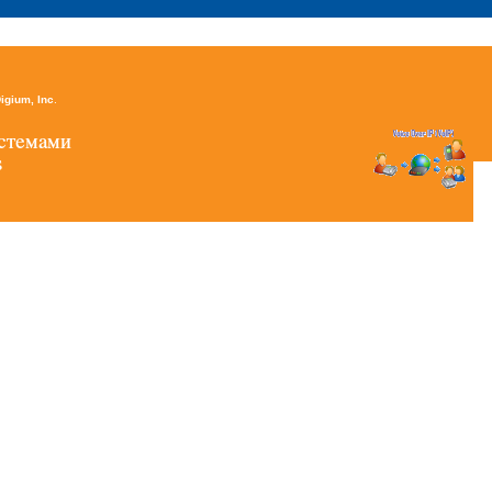
igium, Inc
.