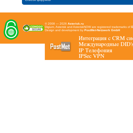
© 2008 — 2026
Asterisk.ru
Digium, Asterisk and AsteriskNOW are registered trademarks of
D
Design and development by
PostMet-Netzwerk GmbH