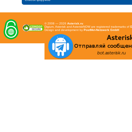
© 2008 — 2026
Asterisk.ru
Digium, Asterisk and AsteriskNOW are registered trademarks of
D
Design and development by
PostMet-Netzwerk GmbH