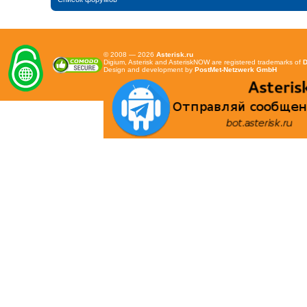
© 2008 — 2026
Asterisk.ru
Digium, Asterisk and AsteriskNOW are registered trademarks of
D
Design and development by
PostMet-Netzwerk GmbH