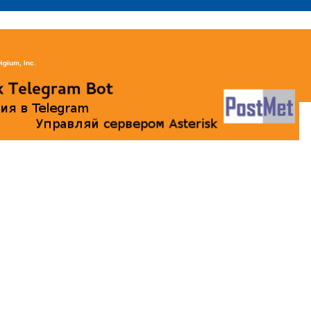
igium, Inc
.