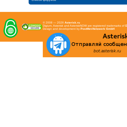
© 2008 — 2026
Asterisk.ru
Digium, Asterisk and AsteriskNOW are registered trademarks of
D
Design and development by
PostMet-Netzwerk GmbH