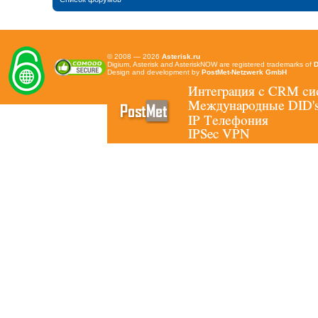
© 2008 — 2026
Asterisk.ru
Digium, Asterisk and AsteriskNOW are registered trademarks of
D
Design and development by
PostMet-Netzwerk GmbH