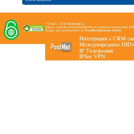
© 2008 — 2026
Asterisk.ru
Digium, Asterisk and AsteriskNOW are registered trademarks of
D
Design and development by
PostMet-Netzwerk GmbH