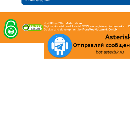
© 2008 — 2026
Asterisk.ru
Digium, Asterisk and AsteriskNOW are registered trademarks of
D
Design and development by
PostMet-Netzwerk GmbH