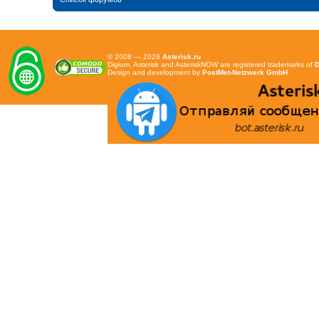
© 2008 — 2026
Asterisk.ru
Digium, Asterisk and AsteriskNOW are registered trademarks of
D
Design and development by
PostMet-Netzwerk GmbH