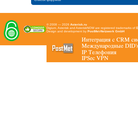
© 2008 — 2026
Asterisk.ru
Digium, Asterisk and AsteriskNOW are registered trademarks of
D
Design and development by
PostMet-Netzwerk GmbH