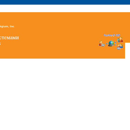
igium, Inc
.