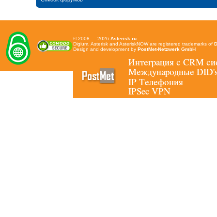
© 2008 — 2026
Asterisk.ru
Digium, Asterisk and AsteriskNOW are registered trademarks of
D
Design and development by
PostMet-Netzwerk GmbH