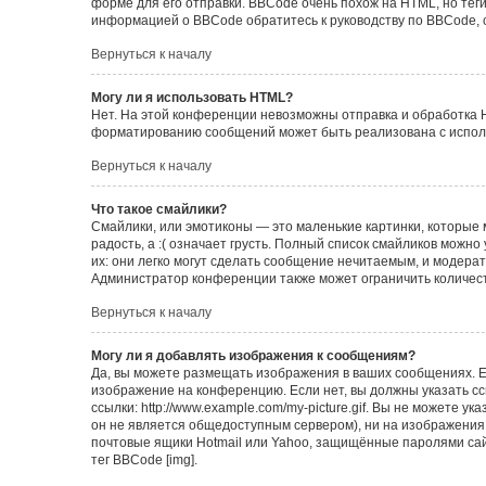
форме для его отправки. BBCode очень похож на HTML, но теги в
информацией о BBCode обратитесь к руководству по BBCode, 
Вернуться к началу
Могу ли я использовать HTML?
Нет. На этой конференции невозможны отправка и обработка 
форматированию сообщений может быть реализована с испол
Вернуться к началу
Что такое смайлики?
Смайлики, или эмотиконы — это маленькие картинки, которые 
радость, а :( означает грусть. Полный список смайликов можн
их: они легко могут сделать сообщение нечитаемым, и модера
Администратор конференции также может ограничить количест
Вернуться к началу
Могу ли я добавлять изображения к сообщениям?
Да, вы можете размещать изображения в ваших сообщениях. Е
изображение на конференцию. Если нет, вы должны указать с
ссылки: http://www.example.com/my-picture.gif. Вы не можете 
он не является общедоступным сервером), ни на изображения,
почтовые ящики Hotmail или Yahoo, защищённые паролями сайт
тег BBCode [img].