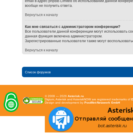
email в адрес phpBB Limited об использовании данной конфер
вообще не получить ответа.
Вернуться к началу
Как мне связаться с администратором конференции?
Все пользователи данной конференции могут использовать со
данная функция включена администратором.
Зарегистрированные пользователи также могут воспользовать
Вернуться к началу
Список форумов
© 2008 — 2026
Asterisk.ru
Digium, Asterisk and AsteriskNOW are registered trademarks of
D
Design and development by
PostMet-Netzwerk GmbH