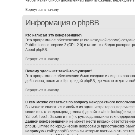
Чтобы найти список добавленных вами вложений, перейдите в
Вернуться к началу
Информация о phpBB
Кто написал эту конференцию?
Это программное обеспечение (в его исходной форме) создан
Public Licence, версии 2 (GPL-2.0) и может свободно распрос
About phpBB
.
Вернуться к началу
Почему здесь нет такой-то функции?
Это программное обеспечение было создано и лицензировано p
добавлена, посетите
Центр идей phpBB
, где можно отдать св
Вернуться к началу
С кем можно связаться по вопросу некорректного использо
Вы можете связаться с любым из администраторов, перечислен
свяжитесь с владельцем домена (сделайте
whois lookup
) или,
Yahoo!, free.fr, f2s.com и т. п.), с руководством или техподдерж
данной конференцией
и не может нести никакой ответственно
phpBB Limited по юридическим вопросам (о приостановке работ
напрямую
к сайту phpBB.com или которые частично относятся