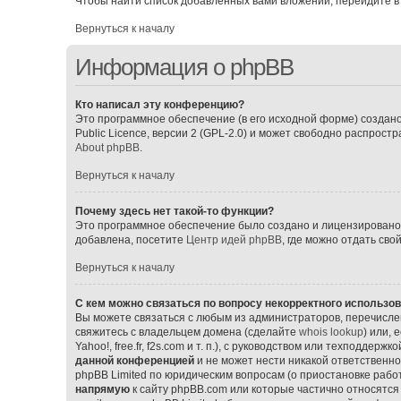
Чтобы найти список добавленных вами вложений, перейдите в
Вернуться к началу
Информация о phpBB
Кто написал эту конференцию?
Это программное обеспечение (в его исходной форме) создан
Public Licence, версии 2 (GPL-2.0) и может свободно распрос
About phpBB
.
Вернуться к началу
Почему здесь нет такой-то функции?
Это программное обеспечение было создано и лицензировано p
добавлена, посетите
Центр идей phpBB
, где можно отдать св
Вернуться к началу
С кем можно связаться по вопросу некорректного использо
Вы можете связаться с любым из администраторов, перечислен
свяжитесь с владельцем домена (сделайте
whois lookup
) или,
Yahoo!, free.fr, f2s.com и т. п.), с руководством или техподдерж
данной конференцией
и не может нести никакой ответственно
phpBB Limited по юридическим вопросам (о приостановке работ
напрямую
к сайту phpBB.com или которые частично относятся