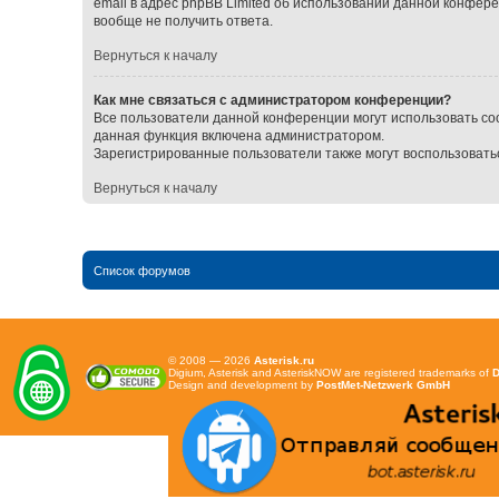
email в адрес phpBB Limited об использовании данной конфер
вообще не получить ответа.
Вернуться к началу
Как мне связаться с администратором конференции?
Все пользователи данной конференции могут использовать со
данная функция включена администратором.
Зарегистрированные пользователи также могут воспользовать
Вернуться к началу
Список форумов
© 2008 — 2026
Asterisk.ru
Digium, Asterisk and AsteriskNOW are registered trademarks of
D
Design and development by
PostMet-Netzwerk GmbH