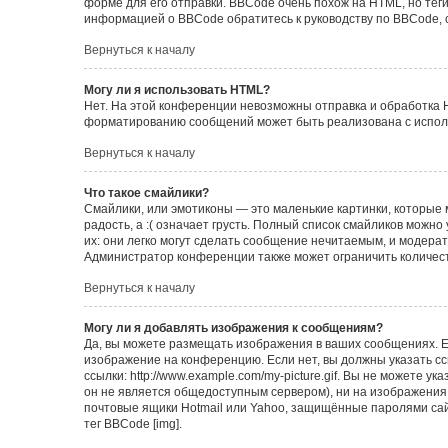
форме для его отправки. BBCode очень похож на HTML, но теги в
информацией о BBCode обратитесь к руководству по BBCode, 
Вернуться к началу
Могу ли я использовать HTML?
Нет. На этой конференции невозможны отправка и обработка 
форматированию сообщений может быть реализована с испол
Вернуться к началу
Что такое смайлики?
Смайлики, или эмотиконы — это маленькие картинки, которые 
радость, а :( означает грусть. Полный список смайликов можн
их: они легко могут сделать сообщение нечитаемым, и модера
Администратор конференции также может ограничить количест
Вернуться к началу
Могу ли я добавлять изображения к сообщениям?
Да, вы можете размещать изображения в ваших сообщениях. Е
изображение на конференцию. Если нет, вы должны указать с
ссылки: http://www.example.com/my-picture.gif. Вы не можете 
он не является общедоступным сервером), ни на изображения,
почтовые ящики Hotmail или Yahoo, защищённые паролями сайт
тег BBCode [img].