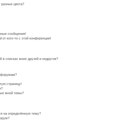
 разные цвета?
чные сообщения!
 от кого-то с этой конференции!
й в списках моих друзей и недругов?
и форумам?
стую страницу!
и?
ные мной темы?
ся на определённую тему?
форум?