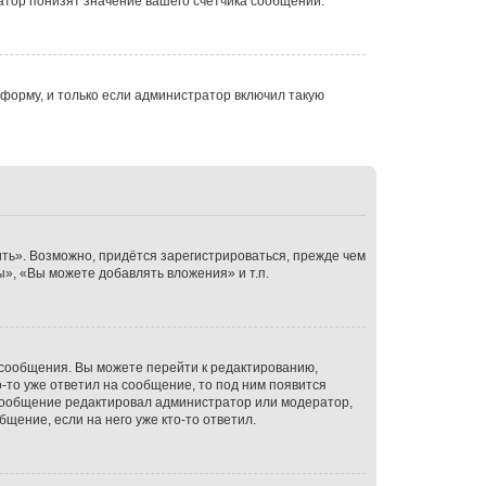
атор понизят значение вашего счётчика сообщений.
форму, и только если администратор включил такую
ть». Возможно, придётся зарегистрироваться, прежде чем
», «Вы можете добавлять вложения» и т.п.
 сообщения. Вы можете перейти к редактированию,
-то уже ответил на сообщение, то под ним появится
и сообщение редактировал администратор или модератор,
щение, если на него уже кто-то ответил.