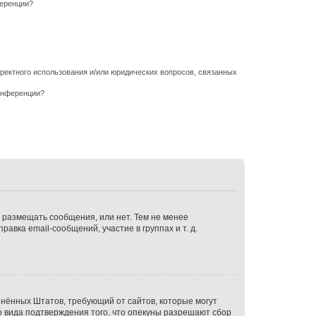
ференции?
рректного использования и/или юридических вопросов, связанных
онференции?
ы размещать сообщения, или нет. Тем не менее
ка email-сообщений, участие в группах и т. д.
оединённых Штатов, требующий от сайтов, которые могут
 вида подтверждения того, что опекуны разрешают сбор