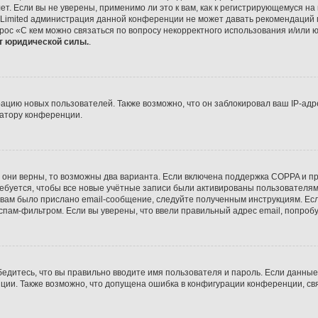
 Если вы не уверены, применимо ли это к вам, как к регистрирующемуся на
 Limited администрация данной конференции не может давать рекомендаций 
рос «С кем можно связаться по вопросу некорректного использования и/или 
т юридической силы.
.
цию новых пользователей. Также возможно, что он заблокировал ваш IP-адр
ратору конференции.
 они верны, то возможны два варианта. Если включена поддержка COPPA и при
буется, чтобы все новые учётные записи были активированы пользователями
вам было прислано email-сообщение, следуйте полученным инструкциям. Если
спам-фильтром. Если вы уверены, что ввели правильный адрес email, попроб
едитесь, что вы правильно вводите имя пользователя и пароль. Если данны
нции. Также возможно, что допущена ошибка в конфигурации конференции, с