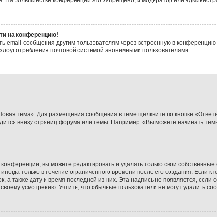
ие. На большинстве конференций это запрещено, и модератор или администр
йти на конференцию!
ть email-сообщения другим пользователям через встроенную в конференцию 
ь злоупотребления почтовой системой анонимными пользователями.
Новая тема». Для размещения сообщения в теме щёлкните по кнопке «Ответи
дится внизу страниц форума или темы. Например: «Вы можете начинать темы
конференции, вы можете редактировать и удалять только свои собственные
ногда только в течение ограниченного времени после его создания. Если кто
к, а также дату и время последней из них. Эта надпись не появляется, есл
своему усмотрению. Учтите, что обычные пользователи не могут удалить сооб