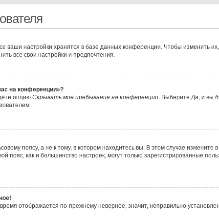
ователя
се ваши настройки хранятся в базе данных конференции. Чтобы изменить их,
нить все свои настройки и предпочтения.
йчас на конференции»?
йдёте опцию
Скрывать моё пребывание на конференции
. Выберите
Да
, и вы
ьзователем.
вому поясу, а не к тому, в котором находитесь вы. В этом случае измените в
совой пояс, как и большинство настроек, могут только зарегистрированные пол
ное!
о время отображается по-прежнему неверное, значит, неправильно установле