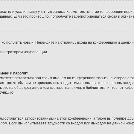
овал или удалил вашу учётную запись. Кроме того, многие конференции пери
нных. Если это произошло, попробуйте зарегистрироваться снова и активнее
егко получить новый. Перейдите на страницу входа на конференцию и щёлкни
министратором конференции.
имени и пароля?
 сможете оставаться под своим именем на конференции только некоторое огра
Для того чтобы вам не приходилось вводить имя пользователя и пароль кажд
 это на общедоступном компьютере, например в библиотеке, интернет-кафе, у
функцию.
вам оставаться авторизованным на этой конференции, а также выполняют дру
ром. Если вы испытываете трудности со входом или выходом на данной конф