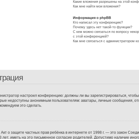
Какие вложения разрешены на этой кон
Как мне найти мои вложения?
Информация о phpBB
Кто написал эту конференцию?
Почему здесь нет такой-то функции?
С кем можно связаться по вопросу неко
с этой конференцией?
Как мне связаться с администратором к
трация
администратор настроил конференцию: должны ли вы зарегистрироваться, чтоб
ые недоступны анонимным пользователям: аватары, личные сообщения, отправ
екомендуем это сделать.
 или Акт о защите частных прав ребёнка в интернете от 1998 г. — это закон С
ет, иметь на это письменное согласие родителей. Допустимо наличие иного