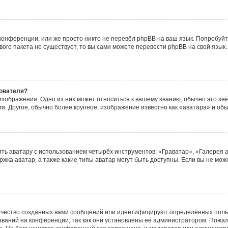
конференции, или же просто никто не перевёл phpBB на ваш язык. Попробуйт
ового пакета не существует, то вы сами можете перевести phpBB на свой яз
ователя?
зображения. Одно из них может относиться к вашему званию, обычно это звёз
и. Другое, обычно более крупное, изображение известно как «аватара» и обы
ть аватару с использованием четырёх инструментов: «Граватар», «Галерея 
ржка аватар, а также какие типы аватар могут быть доступны. Если вы не мо
чество созданных вами сообщений или идентифицируют определённых польз
ваний на конференции, так как они установлены её администратором. Пожа