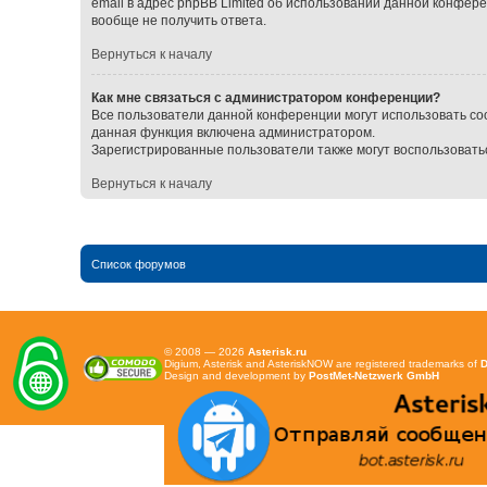
email в адрес phpBB Limited об использовании данной конфер
вообще не получить ответа.
Вернуться к началу
Как мне связаться с администратором конференции?
Все пользователи данной конференции могут использовать со
данная функция включена администратором.
Зарегистрированные пользователи также могут воспользовать
Вернуться к началу
Список форумов
© 2008 — 2026
Asterisk.ru
Digium, Asterisk and AsteriskNOW are registered trademarks of
D
Design and development by
PostMet-Netzwerk GmbH