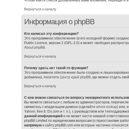
Чтобы найти список добавленных вами вложений, перейдите в
Вернуться к началу
Информация о phpBB
Кто написал эту конференцию?
Это программное обеспечение (в его исходной форме) создан
Public Licence, версии 2 (GPL-2.0) и может свободно распрос
About phpBB
.
Вернуться к началу
Почему здесь нет такой-то функции?
Это программное обеспечение было создано и лицензировано p
добавлена, посетите
Центр идей phpBB
, где можно отдать св
Вернуться к началу
С кем можно связаться по вопросу некорректного использо
Вы можете связаться с любым из администраторов, перечислен
свяжитесь с владельцем домена (сделайте
whois lookup
) или,
Yahoo!, free.fr, f2s.com и т. п.), с руководством или техподдерж
данной конференцией
и не может нести никакой ответственно
phpBB Limited по юридическим вопросам (о приостановке работ
напрямую
к сайту phpBB.com или которые частично относятся