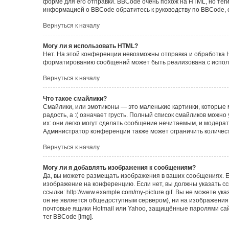
форме для его отправки. BBCode очень похож на HTML, но теги в
информацией о BBCode обратитесь к руководству по BBCode, 
Вернуться к началу
Могу ли я использовать HTML?
Нет. На этой конференции невозможны отправка и обработка 
форматированию сообщений может быть реализована с испол
Вернуться к началу
Что такое смайлики?
Смайлики, или эмотиконы — это маленькие картинки, которые 
радость, а :( означает грусть. Полный список смайликов можн
их: они легко могут сделать сообщение нечитаемым, и модера
Администратор конференции также может ограничить количест
Вернуться к началу
Могу ли я добавлять изображения к сообщениям?
Да, вы можете размещать изображения в ваших сообщениях. Е
изображение на конференцию. Если нет, вы должны указать с
ссылки: http://www.example.com/my-picture.gif. Вы не можете 
он не является общедоступным сервером), ни на изображения,
почтовые ящики Hotmail или Yahoo, защищённые паролями сайт
тег BBCode [img].