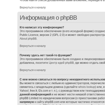
Чтобы найти список добавленных вами вложений, перейдите в
Вернуться к началу
Информация о phpBB
Кто написал эту конференцию?
Это программное обеспечение (в его исходной форме) создан
Public Licence, версии 2 (GPL-2.0) и может свободно распрос
About phpBB
.
Вернуться к началу
Почему здесь нет такой-то функции?
Это программное обеспечение было создано и лицензировано p
добавлена, посетите
Центр идей phpBB
, где можно отдать св
Вернуться к началу
С кем можно связаться по вопросу некорректного использо
Вы можете связаться с любым из администраторов, перечислен
свяжитесь с владельцем домена (сделайте
whois lookup
) или,
Yahoo!, free.fr, f2s.com и т. п.), с руководством или техподдерж
данной конференцией
и не может нести никакой ответственно
phpBB Limited по юридическим вопросам (о приостановке работ
напрямую
к сайту phpBB.com или которые частично относятся