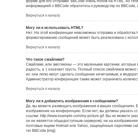
форме для его отправки. BBCode очень похож на HTML, но теги в
информацией о BBCode обратитесь к руководству по BBCode, 
Вернуться к началу
Могу ли я использовать HTML?
Нет. На этой конференции невозможны отправка и обработка 
форматированию сообщений может быть реализована с испол
Вернуться к началу
Что такое смайлики?
Смайлики, или эмотиконы — это маленькие картинки, которые 
радость, а :( означает грусть. Полный список смайликов можн
их: они легко могут сделать сообщение нечитаемым, и модера
Администратор конференции также может ограничить количест
Вернуться к началу
Могу ли я добавлять изображения к сообщениям?
Да, вы можете размещать изображения в ваших сообщениях. Е
изображение на конференцию. Если нет, вы должны указать с
ссылки: http://www.example.com/my-picture.gif. Вы не можете 
он не является общедоступным сервером), ни на изображения,
почтовые ящики Hotmail или Yahoo, защищённые паролями сайт
тег BBCode [img].