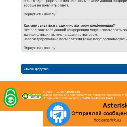
email в адрес phpBB Limited об использовании данной конфер
вообще не получить ответа.
Вернуться к началу
Как мне связаться с администратором конференции?
Все пользователи данной конференции могут использовать со
данная функция включена администратором.
Зарегистрированные пользователи также могут воспользовать
Вернуться к началу
Список форумов
© 2008 — 2026
Asterisk.ru
Digium, Asterisk and AsteriskNOW are registered trademarks of
D
Design and development by
PostMet-Netzwerk GmbH