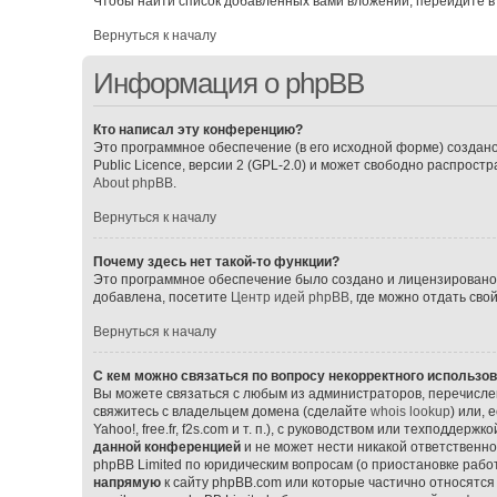
Чтобы найти список добавленных вами вложений, перейдите в
Вернуться к началу
Информация о phpBB
Кто написал эту конференцию?
Это программное обеспечение (в его исходной форме) создан
Public Licence, версии 2 (GPL-2.0) и может свободно распрос
About phpBB
.
Вернуться к началу
Почему здесь нет такой-то функции?
Это программное обеспечение было создано и лицензировано p
добавлена, посетите
Центр идей phpBB
, где можно отдать св
Вернуться к началу
С кем можно связаться по вопросу некорректного использо
Вы можете связаться с любым из администраторов, перечислен
свяжитесь с владельцем домена (сделайте
whois lookup
) или,
Yahoo!, free.fr, f2s.com и т. п.), с руководством или техподдерж
данной конференцией
и не может нести никакой ответственно
phpBB Limited по юридическим вопросам (о приостановке работ
напрямую
к сайту phpBB.com или которые частично относятся