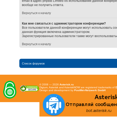
email в адрес phpBB Limited об использовании данной конфер
вообще не получить ответа.
Вернуться к началу
Как мне связаться с администратором конференции?
Все пользователи данной конференции могут использовать со
данная функция включена администратором.
Зарегистрированные пользователи также могут воспользовать
Вернуться к началу
Список форумов
© 2008 — 2026
Asterisk.ru
Digium, Asterisk and AsteriskNOW are registered trademarks of
D
Design and development by
PostMet-Netzwerk GmbH