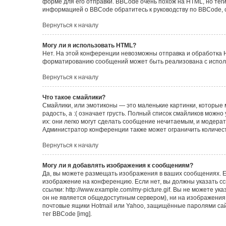
форме для его отправки. BBCode очень похож на HTML, но теги в
информацией о BBCode обратитесь к руководству по BBCode, 
Вернуться к началу
Могу ли я использовать HTML?
Нет. На этой конференции невозможны отправка и обработка 
форматированию сообщений может быть реализована с испол
Вернуться к началу
Что такое смайлики?
Смайлики, или эмотиконы — это маленькие картинки, которые 
радость, а :( означает грусть. Полный список смайликов можн
их: они легко могут сделать сообщение нечитаемым, и модера
Администратор конференции также может ограничить количест
Вернуться к началу
Могу ли я добавлять изображения к сообщениям?
Да, вы можете размещать изображения в ваших сообщениях. Е
изображение на конференцию. Если нет, вы должны указать с
ссылки: http://www.example.com/my-picture.gif. Вы не можете 
он не является общедоступным сервером), ни на изображения,
почтовые ящики Hotmail или Yahoo, защищённые паролями сайт
тег BBCode [img].