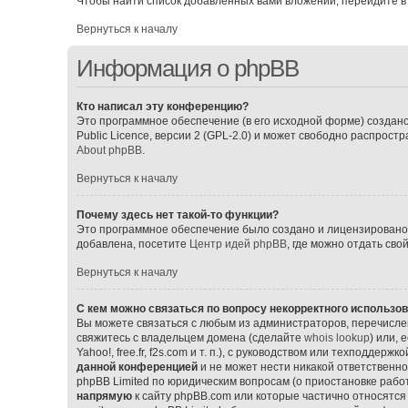
Чтобы найти список добавленных вами вложений, перейдите в
Вернуться к началу
Информация о phpBB
Кто написал эту конференцию?
Это программное обеспечение (в его исходной форме) создан
Public Licence, версии 2 (GPL-2.0) и может свободно распрос
About phpBB
.
Вернуться к началу
Почему здесь нет такой-то функции?
Это программное обеспечение было создано и лицензировано p
добавлена, посетите
Центр идей phpBB
, где можно отдать св
Вернуться к началу
С кем можно связаться по вопросу некорректного использо
Вы можете связаться с любым из администраторов, перечислен
свяжитесь с владельцем домена (сделайте
whois lookup
) или,
Yahoo!, free.fr, f2s.com и т. п.), с руководством или техподдерж
данной конференцией
и не может нести никакой ответственно
phpBB Limited по юридическим вопросам (о приостановке работ
напрямую
к сайту phpBB.com или которые частично относятся