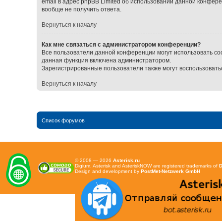
email в адрес phpBB Limited об использовании данной конфер
вообще не получить ответа.
Вернуться к началу
Как мне связаться с администратором конференции?
Все пользователи данной конференции могут использовать со
данная функция включена администратором.
Зарегистрированные пользователи также могут воспользовать
Вернуться к началу
Список форумов
© 2008 — 2026
Asterisk.ru
Digium, Asterisk and AsteriskNOW are registered trademarks of
D
Design and development by
PostMet-Netzwerk GmbH