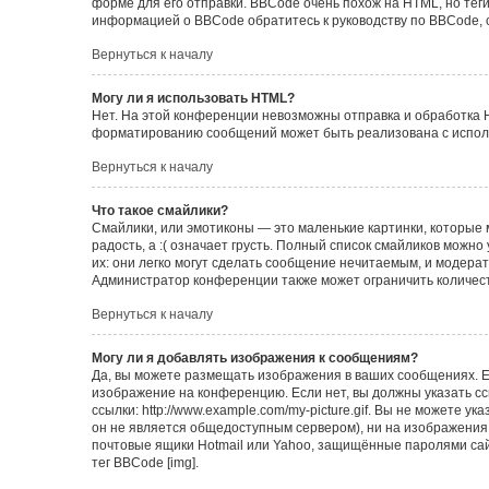
форме для его отправки. BBCode очень похож на HTML, но теги в
информацией о BBCode обратитесь к руководству по BBCode, 
Вернуться к началу
Могу ли я использовать HTML?
Нет. На этой конференции невозможны отправка и обработка 
форматированию сообщений может быть реализована с испол
Вернуться к началу
Что такое смайлики?
Смайлики, или эмотиконы — это маленькие картинки, которые 
радость, а :( означает грусть. Полный список смайликов можн
их: они легко могут сделать сообщение нечитаемым, и модера
Администратор конференции также может ограничить количест
Вернуться к началу
Могу ли я добавлять изображения к сообщениям?
Да, вы можете размещать изображения в ваших сообщениях. Е
изображение на конференцию. Если нет, вы должны указать с
ссылки: http://www.example.com/my-picture.gif. Вы не можете 
он не является общедоступным сервером), ни на изображения,
почтовые ящики Hotmail или Yahoo, защищённые паролями сайт
тег BBCode [img].