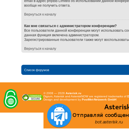
email в адрес phpBB Limited об использовании данной конфер
вообще не получить ответа.
Вернуться к началу
Как мне связаться с администратором конференции?
Все пользователи данной конференции могут использовать со
данная функция включена администратором.
Зарегистрированные пользователи также могут воспользовать
Вернуться к началу
Список форумов
© 2008 — 2026
Asterisk.ru
Digium, Asterisk and AsteriskNOW are registered trademarks of
D
Design and development by
PostMet-Netzwerk GmbH