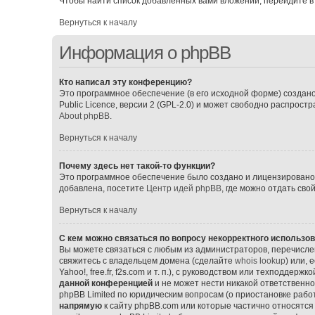
Чтобы найти список добавленных вами вложений, перейдите в
Вернуться к началу
Информация о phpBB
Кто написал эту конференцию?
Это программное обеспечение (в его исходной форме) создан
Public Licence, версии 2 (GPL-2.0) и может свободно распрос
About phpBB
.
Вернуться к началу
Почему здесь нет такой-то функции?
Это программное обеспечение было создано и лицензировано p
добавлена, посетите
Центр идей phpBB
, где можно отдать св
Вернуться к началу
С кем можно связаться по вопросу некорректного использо
Вы можете связаться с любым из администраторов, перечислен
свяжитесь с владельцем домена (сделайте
whois lookup
) или,
Yahoo!, free.fr, f2s.com и т. п.), с руководством или техподдерж
данной конференцией
и не может нести никакой ответственно
phpBB Limited по юридическим вопросам (о приостановке работ
напрямую
к сайту phpBB.com или которые частично относятся