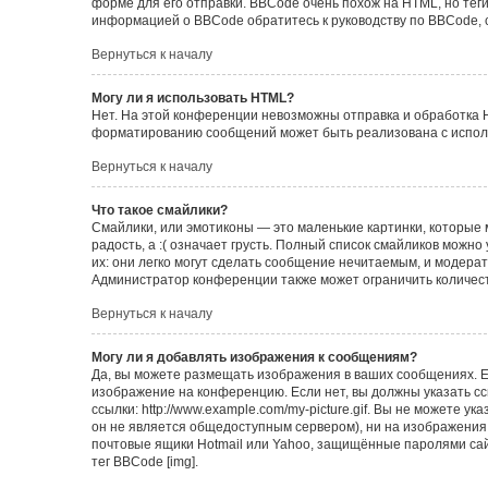
форме для его отправки. BBCode очень похож на HTML, но теги в
информацией о BBCode обратитесь к руководству по BBCode, 
Вернуться к началу
Могу ли я использовать HTML?
Нет. На этой конференции невозможны отправка и обработка 
форматированию сообщений может быть реализована с испол
Вернуться к началу
Что такое смайлики?
Смайлики, или эмотиконы — это маленькие картинки, которые 
радость, а :( означает грусть. Полный список смайликов можн
их: они легко могут сделать сообщение нечитаемым, и модера
Администратор конференции также может ограничить количест
Вернуться к началу
Могу ли я добавлять изображения к сообщениям?
Да, вы можете размещать изображения в ваших сообщениях. Е
изображение на конференцию. Если нет, вы должны указать с
ссылки: http://www.example.com/my-picture.gif. Вы не можете 
он не является общедоступным сервером), ни на изображения,
почтовые ящики Hotmail или Yahoo, защищённые паролями сайт
тег BBCode [img].