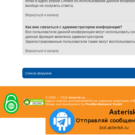
email в адрес phpBB Limited об использовании данной конфер
вообще не получить ответа.
Вернуться к началу
Как мне связаться с администратором конференции?
Все пользователи данной конференции могут использовать со
данная функция включена администратором.
Зарегистрированные пользователи также могут воспользовать
Вернуться к началу
Список форумов
© 2008 — 2026
Asterisk.ru
Digium, Asterisk and AsteriskNOW are registered trademarks of
D
Design and development by
PostMet-Netzwerk GmbH