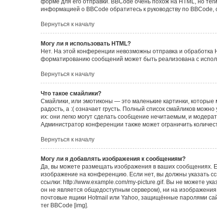
форме для его отправки. BBCode очень похож на HTML, но теги в
информацией о BBCode обратитесь к руководству по BBCode, 
Вернуться к началу
Могу ли я использовать HTML?
Нет. На этой конференции невозможны отправка и обработка 
форматированию сообщений может быть реализована с испол
Вернуться к началу
Что такое смайлики?
Смайлики, или эмотиконы — это маленькие картинки, которые 
радость, а :( означает грусть. Полный список смайликов можн
их: они легко могут сделать сообщение нечитаемым, и модера
Администратор конференции также может ограничить количест
Вернуться к началу
Могу ли я добавлять изображения к сообщениям?
Да, вы можете размещать изображения в ваших сообщениях. Е
изображение на конференцию. Если нет, вы должны указать с
ссылки: http://www.example.com/my-picture.gif. Вы не можете 
он не является общедоступным сервером), ни на изображения,
почтовые ящики Hotmail или Yahoo, защищённые паролями сайт
тег BBCode [img].