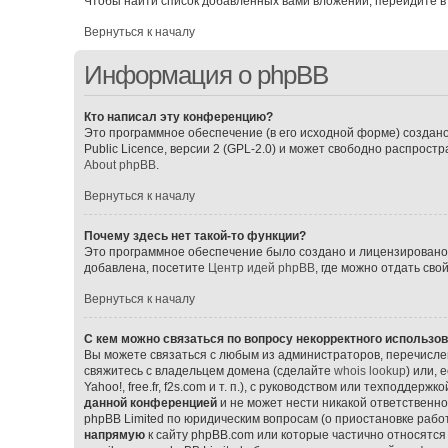
Чтобы найти список добавленных вами вложений, перейдите в
Вернуться к началу
Информация о phpBB
Кто написал эту конференцию?
Это программное обеспечение (в его исходной форме) создан
Public Licence, версии 2 (GPL-2.0) и может свободно распрос
About phpBB
.
Вернуться к началу
Почему здесь нет такой-то функции?
Это программное обеспечение было создано и лицензировано p
добавлена, посетите
Центр идей phpBB
, где можно отдать св
Вернуться к началу
С кем можно связаться по вопросу некорректного использо
Вы можете связаться с любым из администраторов, перечислен
свяжитесь с владельцем домена (сделайте
whois lookup
) или,
Yahoo!, free.fr, f2s.com и т. п.), с руководством или техподдерж
данной конференцией
и не может нести никакой ответственно
phpBB Limited по юридическим вопросам (о приостановке работ
напрямую
к сайту phpBB.com или которые частично относятся