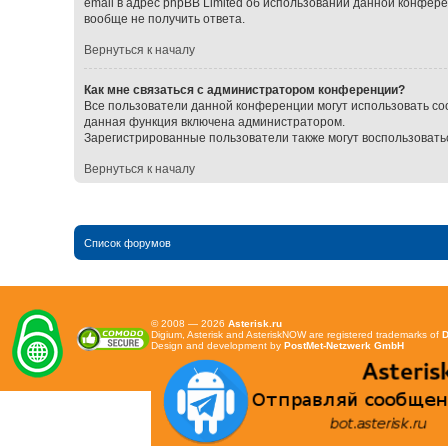
email в адрес phpBB Limited об использовании данной конфер
вообще не получить ответа.
Вернуться к началу
Как мне связаться с администратором конференции?
Все пользователи данной конференции могут использовать со
данная функция включена администратором.
Зарегистрированные пользователи также могут воспользовать
Вернуться к началу
Список форумов
© 2008 — 2026
Asterisk.ru
Digium, Asterisk and AsteriskNOW are registered trademarks of
D
Design and development by
PostMet-Netzwerk GmbH