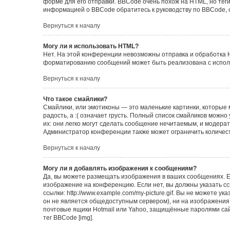
форме для его отправки. BBCode очень похож на HTML, но теги в
информацией о BBCode обратитесь к руководству по BBCode, 
Вернуться к началу
Могу ли я использовать HTML?
Нет. На этой конференции невозможны отправка и обработка 
форматированию сообщений может быть реализована с испол
Вернуться к началу
Что такое смайлики?
Смайлики, или эмотиконы — это маленькие картинки, которые 
радость, а :( означает грусть. Полный список смайликов можн
их: они легко могут сделать сообщение нечитаемым, и модера
Администратор конференции также может ограничить количест
Вернуться к началу
Могу ли я добавлять изображения к сообщениям?
Да, вы можете размещать изображения в ваших сообщениях. Е
изображение на конференцию. Если нет, вы должны указать с
ссылки: http://www.example.com/my-picture.gif. Вы не можете 
он не является общедоступным сервером), ни на изображения,
почтовые ящики Hotmail или Yahoo, защищённые паролями сайт
тег BBCode [img].