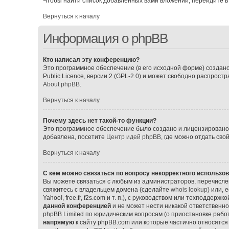
Чтобы найти список добавленных вами вложений, перейдите в
Вернуться к началу
Информация о phpBB
Кто написал эту конференцию?
Это программное обеспечение (в его исходной форме) создан
Public Licence, версии 2 (GPL-2.0) и может свободно распрос
About phpBB
.
Вернуться к началу
Почему здесь нет такой-то функции?
Это программное обеспечение было создано и лицензировано p
добавлена, посетите
Центр идей phpBB
, где можно отдать св
Вернуться к началу
С кем можно связаться по вопросу некорректного использо
Вы можете связаться с любым из администраторов, перечислен
свяжитесь с владельцем домена (сделайте
whois lookup
) или,
Yahoo!, free.fr, f2s.com и т. п.), с руководством или техподдерж
данной конференцией
и не может нести никакой ответственно
phpBB Limited по юридическим вопросам (о приостановке работ
напрямую
к сайту phpBB.com или которые частично относятся