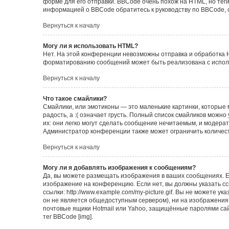
форме для его отправки. BBCode очень похож на HTML, но теги в
информацией о BBCode обратитесь к руководству по BBCode, 
Вернуться к началу
Могу ли я использовать HTML?
Нет. На этой конференции невозможны отправка и обработка 
форматированию сообщений может быть реализована с испол
Вернуться к началу
Что такое смайлики?
Смайлики, или эмотиконы — это маленькие картинки, которые 
радость, а :( означает грусть. Полный список смайликов можн
их: они легко могут сделать сообщение нечитаемым, и модера
Администратор конференции также может ограничить количест
Вернуться к началу
Могу ли я добавлять изображения к сообщениям?
Да, вы можете размещать изображения в ваших сообщениях. Е
изображение на конференцию. Если нет, вы должны указать с
ссылки: http://www.example.com/my-picture.gif. Вы не можете 
он не является общедоступным сервером), ни на изображения,
почтовые ящики Hotmail или Yahoo, защищённые паролями сайт
тег BBCode [img].