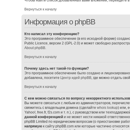
Чтобы найти список добавленных вами вложений, перейдите в
Вернуться к началу
Информация о phpBB
Кто написал эту конференцию?
Это программное обеспечение (в его исходной форме) создан
Public Licence, версии 2 (GPL-2.0) и может свободно распрос
About phpBB
.
Вернуться к началу
Почему здесь нет такой-то функции?
Это программное обеспечение было создано и лицензировано p
добавлена, посетите
Центр идей phpBB
, где можно отдать св
Вернуться к началу
С кем можно связаться по вопросу некорректного использо
Вы можете связаться с любым из администраторов, перечислен
свяжитесь с владельцем домена (сделайте
whois lookup
) или,
Yahoo!, free.fr, f2s.com и т. п.), с руководством или техподдерж
данной конференцией
и не может нести никакой ответственно
phpBB Limited по юридическим вопросам (о приостановке работ
напрямую
к сайту phpBB.com или которые частично относятся