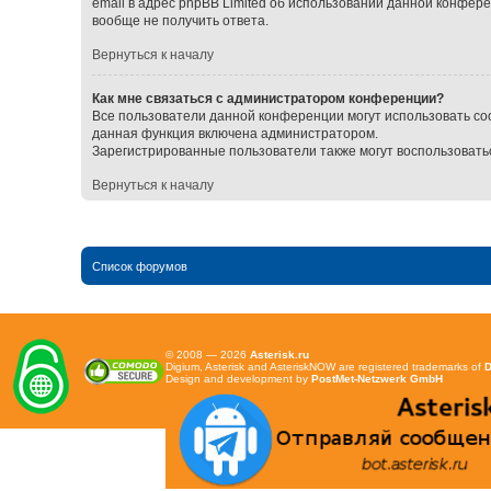
email в адрес phpBB Limited об использовании данной конфер
вообще не получить ответа.
Вернуться к началу
Как мне связаться с администратором конференции?
Все пользователи данной конференции могут использовать со
данная функция включена администратором.
Зарегистрированные пользователи также могут воспользовать
Вернуться к началу
Список форумов
© 2008 — 2026
Asterisk.ru
Digium, Asterisk and AsteriskNOW are registered trademarks of
D
Design and development by
PostMet-Netzwerk GmbH